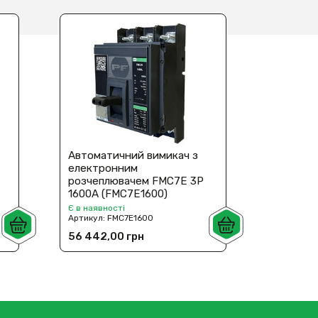
Автоматичний вимикач з
Автомат
електронним
електр
розчеплювачем FMC7E 3P
розчеп
1600A (FMC7E1600)
1000A (
Є в наявності
Під замов
Артикул:
FMC7E1600
Артикул:
56 442,00 грн
53 620,