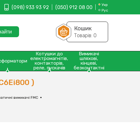
Укр
(098) 933 93 92
(050) 912 08 00
Рус
Кошик
Товарів:
0
Котушки до
Вимикачі
електромагнітів,
шляхові,
сформатори
контакторів,
кінцеві,
реле, пускачів
безконтактні
C6Ei800 )
атичні вимикачі FMC