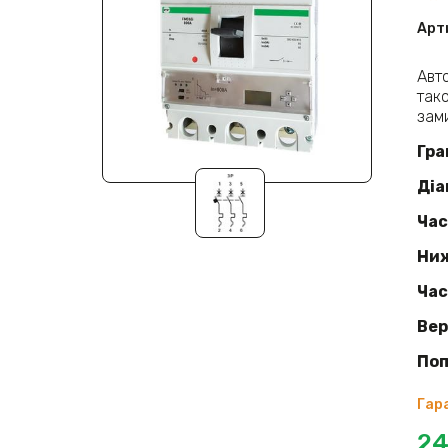
Арт
Авт
так
зам
Гра
Діа
Час
Ниж
Час
Вер
Поп
Гара
24