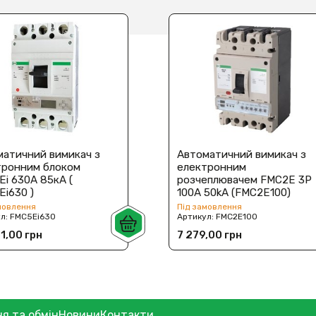
матичний вимикач з
Автоматичний вимикач з
тронним блоком
електронним
i 630А 85кА (
розчеплювачем FMC2E 3P
i630 )
100A 50kA (FMC2E100)
мовлення
Під замовлення
ул:
FMC5Ei630
Артикул:
FMC2E100
1,00 грн
7 279,00 грн
я та обмін
Новини
Контакти