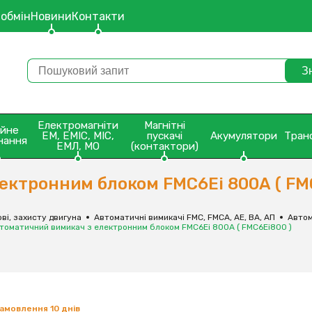
 обмін
Новини
Контакти
Електромагніти
Магнітні
ейне
ЕМ, ЕМІС, МІС,
пускачі
Акумулятори
Тран
нання
ЕМЛ, МО
(контактори)
ектронним блоком FMC6Ei 800А ( FM
ві, захисту двигуна
Автоматичні вимикачі FMC, FMCA, АЕ, ВА, АП
Автом
томатичний вимикач з електронним блоком FMC6Ei 800А ( FMC6Ei800 )
замовлення 10 днів