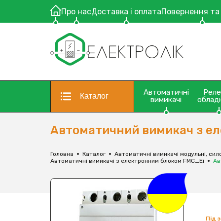
Про нас
Доставка і оплата
Повернення та
Автоматичні
Рел
Каталог
вимикачі
облад
Автоматичний вимикач з ел
Головна
Каталог
Автоматичні вимикачі модульні, сило
Автоматичні вимикачі з електронним блоком FMC_Ei
Ав
Під 