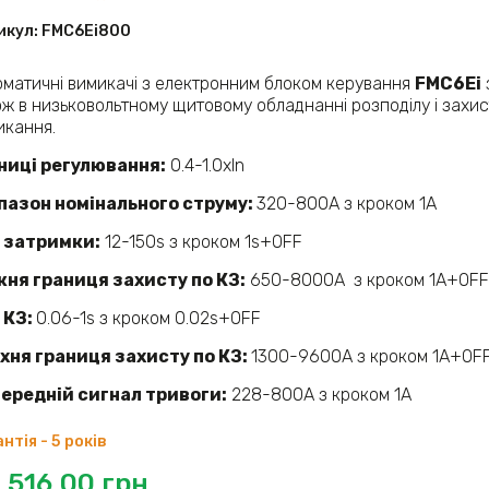
икул:
FMC6Ei800
оматичні вимикачі з електронним блоком керування
FMC6Еі
ож в низьковольтному щитовому обладнанні розподілу і захис
икання.
ниці регулювання:
0.4-1.0xIn
пазон номінального струму:
320-800A з кроком 1A
 затримки:
12-150s з кроком 1s+OFF
ня границя захисту по КЗ:
650-8000A з кроком 1A+OFF
 КЗ:
0.06-1s з кроком 0.02s+OFF
хня границя захисту по КЗ:
1300-9600A з кроком 1A+OF
ередній сигнал тривоги:
228-800A з кроком 1A
нтія - 5 років
 516,00
грн