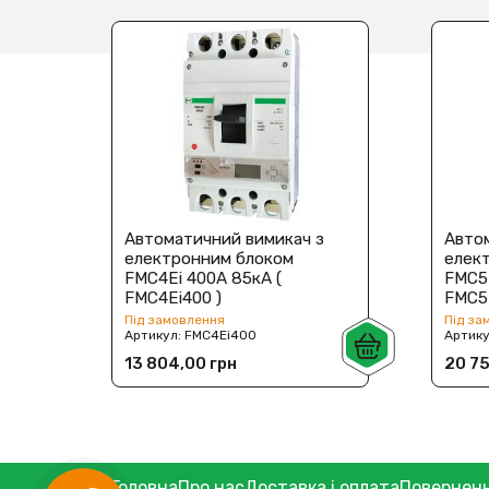
Автоматичний вимикач з
Авто
електронним блоком
елек
FMC4Ei 400А 85кА (
FMC5E
FMC4Ei400 )
FMC5E
Під замовлення
Під за
Артикул:
FMC4Ei400
Артик
13 804,00 грн
20 75
Головна
Про нас
Доставка і оплата
Поверненн