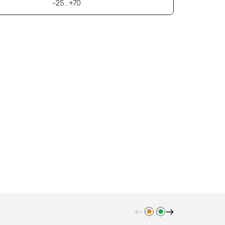
-25…+70