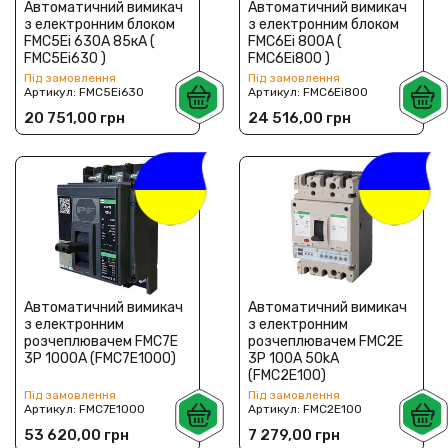
Автоматичний вимикач
Автоматичний вимикач
з електронним блоком
з електронним блоком
FMC5Ei 630А 85кА (
FMC6Ei 800А (
FMC5Ei630 )
FMC6Ei800 )
Під замовлення
Під замовлення
Артикул:
FMC5Ei630
Артикул:
FMC6Ei800
20 751,00 грн
24 516,00 грн
Автоматичний вимикач
Автоматичний вимикач
з електронним
з електронним
розчеплювачем FMC7E
розчеплювачем FMC2E
3P 1000A (FMC7E1000)
3P 100A 50kA
(FMC2E100)
Під замовлення
Під замовлення
Артикул:
FMC7E1000
Артикул:
FMC2E100
53 620,00 грн
7 279,00 грн