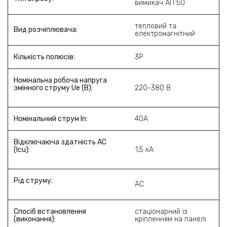
вимикач АП 50
тепловий та
Вид розчіплювача:
електромагнітний
Кількість полюсів:
3P
Номінальна робоча напруга
змінного струму Ue (В):
220-380 В
Номінальний струм In:
40А
Відключаюча здатність АС
(Icu):
1,5 кА
Рід струму:
AC
Спосіб встановлення
стаціонарний із
(виконання):
кріпленням на панелі