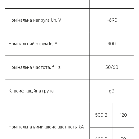
Номінальна напруга Un, V
~690
Номінальний струм In, A
400
Номінальна частота, f, Hz
50/60
Класифікаційна група
gG
500 В
120
Номінальна вимикаюча здатність, kA