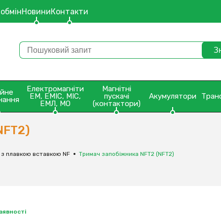
 обмін
Новини
Контакти
Електромагніти
Магнітні
ейне
ЕМ, ЕМІС, МІС,
пускачі
Акумулятори
Тран
нання
ЕМЛ, МО
(контактори)
NFT2)
 з плавкою вставкою NF
Тримач запобіжника NFT2 (NFT2)
наявності