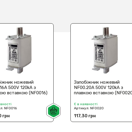
біжник ножевий
Запобіжник ножевий
16A 500V 120kA з
NF00.20A 500V 120kA з
ою вставкою (NF0016)
плавкою вставкою (NF002
явності
Є в наявності
ул:
NF0016
Артикул:
NF0020
0 грн
117,30 грн