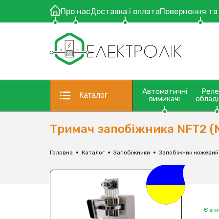
Про нас
Доставка і оплата
Повернення та
Автоматичні
Рел
Каталог
вимикачі
облад
Тримач запобіжника NFT2 (
Головна
Каталог
Запобіжники
Запобіжник ножевий
Є в 