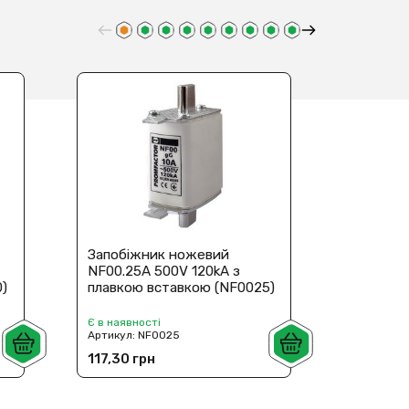
Запобіжник ножевий
Запобі
NF00.25A 500V 120kA з
NF00.32
0)
плавкою вставкою (NF0025)
плавкою
Є в наявності
Є в наявн
Артикул:
NF0025
Артикул:
117,30 грн
117,30 г