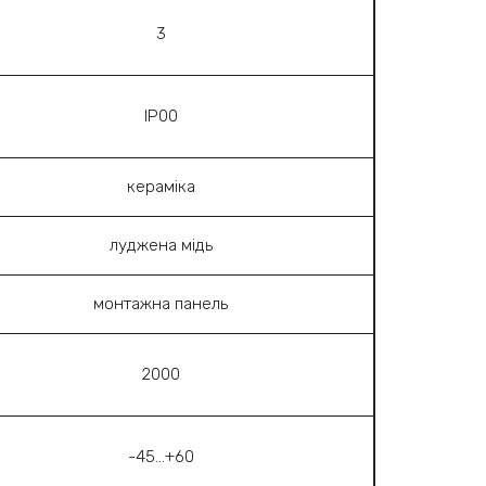
3
ІР00
кераміка
луджена мідь
монтажна панель
2000
-45…+60