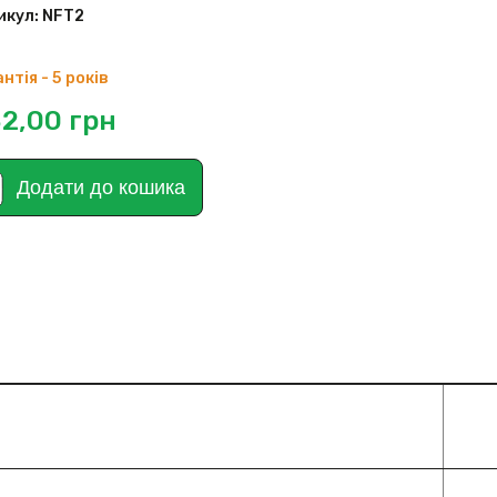
икул:
NFT2
нтія - 5 років
2,00
грн
Додати до кошика