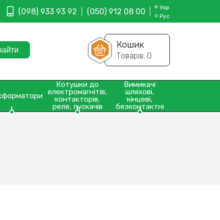
Укр
(098) 933 93 92
(050) 912 08 00
Рус
Кошик
Товарів:
0
Котушки до
Вимикачі
електромагнітів,
шляхові,
сформатори
контакторів,
кінцеві,
реле, пускачів
безконтактні