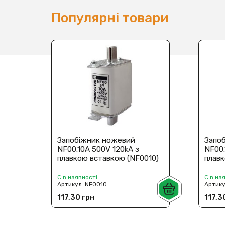
Популярні товари
Запобіжник ножевий
Запо
NF00.10A 500V 120kA з
NF00.
плавкою вставкою (NF0010)
плавк
Є в наявності
Є в на
Артикул:
NF0010
Артик
117,30 грн
117,3