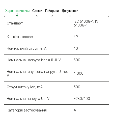
Характеристики
Схеми
Габарити
Документи
IEC 61008-1, IN
Стандарт
61008-1
Кількість полюсів
4Р
Номінальний струм le, A
40
Номінальна напруга ізоляції Ui, V
500
Номінальна імпульсна напруга Uimp,
4 000
V
Струм витоку l‎Δn, mA
300
Номінальна напруга Ue, V
~230/400
Категорія застосування
А