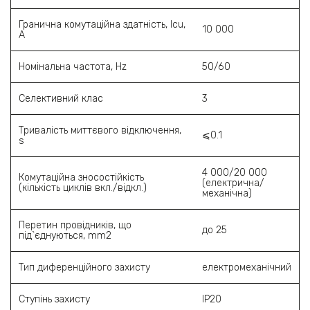
Гранична комутаційна здатність, Icu,
10 000
A
Номінальна частота, Hz
50/60
Селективний клас
3
Тривалість миттєвого відключення,
⩽0.1
s
4 000/20 000
Комутаційна зносостійкість
(електрична/
(кількість циклів вкл./відкл.)
механічна)
Перетин провідників, що
до 25
під`єднуються, mm2
Тип диференційного захисту
електромеханічний
Ступінь захисту
IP20