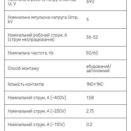
690
Ui, V
Номінальна імпульсна напруга Uimp,
6
kV
Номінальний робочий струм, А
36-52
(струм неспрацювання)
Номінальна частота, Hz
50/60
вбудований/
Спосіб монтажу
автономний
Кількість контактів
1NO+1NC
Номінальний струм, А (~400V)
1.58
Номінальний струм, А (~230V)
2.73
Номінальний струм, А (~110V)
0.2