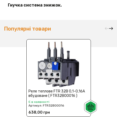
Гнучка система знижок.
Популярні товари
Реле теплове FTR 32B 0,1-0,16А
вбудоване ( FTR32B00016 )
Є в наявності
Артикул:
FTR32B00016
638,00 грн