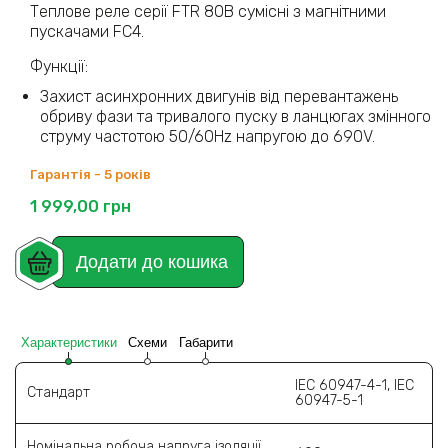
Теплове реле серії FTR 80В сумісні з магнітними
пускачами FC4.
Функції:
Захист асинхронних двигунів від перевантажень
обриву фази та тривалого пуску в ланцюгах змінного
струму частотою 50/60Hz напругою до 690V.
Гарантія - 5 років
1 999,00
грн
Додати до кошика
Характеристики
Схеми
Габарити
IEC 60947-4-1, IEC
Стандарт
60947-5-1
Номінальна робоча напруга ізоляції