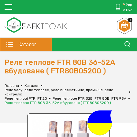
Укр
Рус
0
Каталог
Реле теплове FTR 80B 36-52А
вбудоване ( FTR80B05200 )
Головна
Каталог
Реле часу, реле теплове, реле пневматичне, проміжне, реле
контролю
Реле теплові FTR, PT 20
Реле теплове FTR 32B, FTR 80B, FTR 93А
Реле теплове FTR 80B 36-52А вбудоване ( FTR80B05200 )