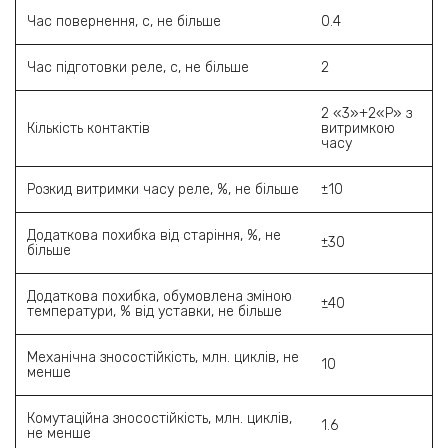
Час повернення, с, не більше
0.4
Час підготовки реле, с, не більше
2
2 «3»+2«Р» з
Кількість контактів
витримкою
часу
Розкид витримки часу реле, %, не більше
±10
Додаткова похибка від старіння, %, не
±30
більше
Додаткова похибка, обумовлена зміною
±40
температури, % від уставки, не більше
Механічна зносостійкість, млн. циклів, не
10
менше
Комутаційна зносостійкість, млн. циклів,
1.6
не менше