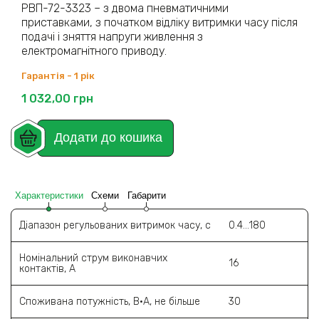
РВП-72-3323 – з двома пневматичними
приставками, з початком відліку витримки часу після
подачі і зняття напруги живлення з
електромагнітного приводу.
Гарантія - 1 рік
1 032,00
грн
Додати до кошика
Характеристики
Схеми
Габарити
Діапазон регульованих витримок часу, c
0.4...180
Номінальний струм виконавчих
16
контактів, А
Споживана потужність, В·А, не більше
30