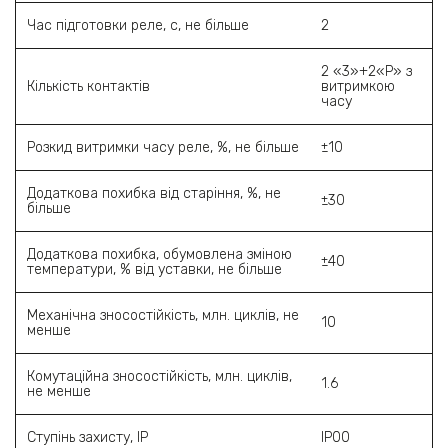
Час підготовки реле, с, не більше
2
2 «3»+2«Р» з
Кількість контактів
витримкою
часу
Розкид витримки часу реле, %, не більше
±10
Додаткова похибка від старіння, %, не
±30
більше
Додаткова похибка, обумовлена зміною
±40
температури, % від уставки, не більше
Механічна зносостійкість, млн. циклів, не
10
менше
Комутаційна зносостійкість, млн. циклів,
1.6
не менше
Ступінь захисту, IP
IP00