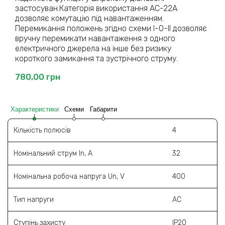
застосуван.Категорія використання АС-22А
дозволяє комутацію під навантаженням.
Перемикання положень згідно схеми І-О-ІІ дозволяє
вручну перемикати навантаження з одного
електричного джерела на інше без ризику
короткого замикання та зустрічного струму.
780,00
грн
Характеристики
Схеми
Габарити
Кількість полюсів
4
Номінальний струм In, А
32
Номінальна робоча напруга Un, V
400
Тип напруги
АС
Ступінь захисту
IP20