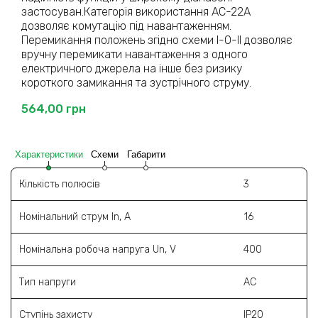
застосуван.Категорія використання АС-22А
дозволяє комутацію під навантаженням.
Перемикання положень згідно схеми І-О-ІІ дозволяє
вручну перемикати навантаження з одного
електричного джерела на інше без ризику
короткого замикання та зустрічного струму.
564,00
грн
Характеристики
Схеми
Габарити
Кількість полюсів
3
Номінальний струм In, А
16
Номінальна робоча напруга Un, V
400
Тип напруги
АС
Ступінь захисту
IP20