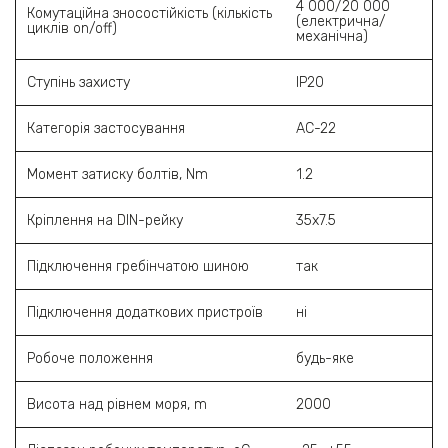
4 000/20 000
Комутаційна зносостійкість (кількість
(електрична/
циклів on/off)
механічна)
Ступінь захисту
IP20
Категорія застосування
АС-22
Момент затиску болтів, Nm
1.2
Кріплення на DIN-рейку
35х7.5
Підключення гребінчатою шиною
так
Підключення додаткових пристроїв
ні
Робоче положення
будь-яке
Висота над рівнем моря, m
2000