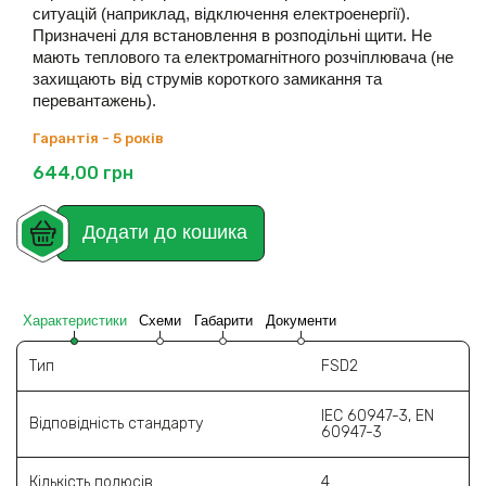
ситуацій (наприклад,
відключення електроенергії).
Призначені для встановлення в розподільні щити. Не
мають
теплового та електромагнітного розчіплювача (не
захищають від струмів короткого замикання
та
перевантажень).
Гарантія - 5 років
644,00
грн
Додати до кошика
Характеристики
Схеми
Габарити
Документи
Тип
FSD2
IEC 60947-3, EN
Відповідність стандарту
60947-3
Кількість полюсів
4