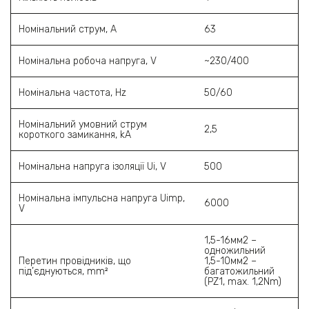
Номінальний струм, А
63
Номінальна робоча напруга, V
~230/400
Номінальна частота, Hz
50/60
Номінальний умовний струм
2,5
короткого замикання, kA
Номінальна напруга ізоляції Ui, V
500
Номінальна імпульсна напруга Uimp,
6000
V
1,5-16мм2 –
одножильний
Перетин провідників, що
1,5-10мм2 –
під’єднуються, mm²
багатожильний
(PZ1, max. 1,2Nm)