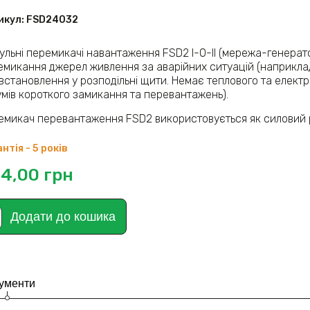
икул:
FSD24032
ульні перемикачі навантаження FSD2 I-0-II (мережа-генерат
емикання джерел живлення за аварійних ситуацій (наприклад,
встановлення у розподільні щити. Немає теплового та елект
умів короткого замикання та перевантажень).
емикач перевантаження FSD2 використовується як силовий 
нтія - 5 років
4,00
грн
Додати до кошика
ументи