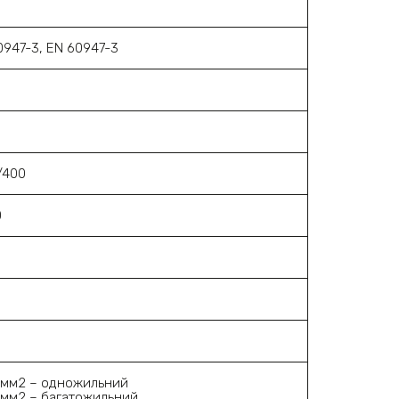
0947-3, EN 60947-3
/400
0
16мм2 – одножильний
0мм2 – багатожильний