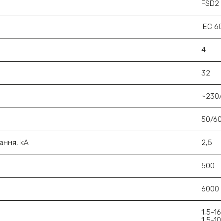
FSD2
IEC 6
4
32
~230
50/6
ання, kA
2,5
500
6000
1,5-
1,5-1