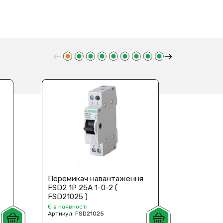
Перемикач навантаження
Переми
FSD2 1P 25A 1-0-2 (
FSD2 1P 
FSD21025 )
FSD2103
Є в наявності
Є в наявн
Артикул:
FSD21025
Артикул: