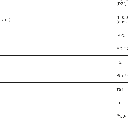
(PZ1,
4 00
n/off)
(елек
IP20
АС-2
1.2
35х7.
так
ні
будь