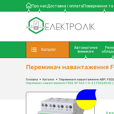
Про нас
Доставка і оплата
Повернення та
Автоматичні
Рел
Каталог
вимикачі
облад
Перемикач навантаження FS
Головна
Каталог
Перемикачі навантаження АВР, FSD2,
Перемикач навантаження FSD2 4P 32A 1-0-2 ( FSD24032 )
Є в 