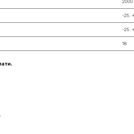
2000
-25..
-25...
18
лати.
.