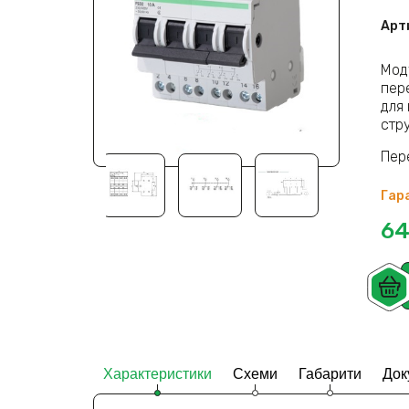
Арт
Мод
пер
для 
стр
Пер
Гара
64
Характеристики
Схеми
Габарити
Док