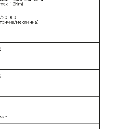
 max. 1,2Nm)
0/20 000
трична/механічна)
2
5
-яке