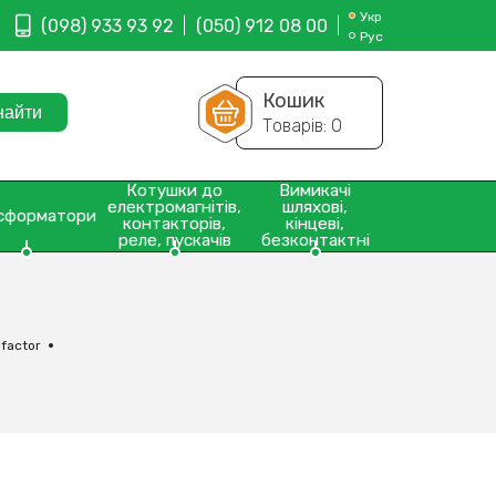
Укр
(098) 933 93 92
(050) 912 08 00
Рус
Кошик
Товарів:
0
Котушки до
Вимикачі
електромагнітів,
шляхові,
сформатори
контакторів,
кінцеві,
реле, пускачів
безконтактні
factor