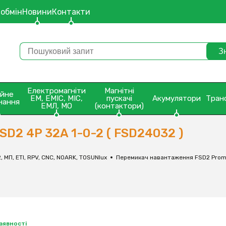
 обмін
Новини
Контакти
Електромагніти
Магнітні
ейне
ЕМ, ЕМІС, МІС,
пускачі
Акумулятори
Тран
нання
ЕМЛ, МО
(контактори)
D2 4P 32A 1-0-2 ( FSD24032 )
 МП, ЕТІ, RPV, CNC, NOARK, TOSUNlux
Перемикач навантаження FSD2 Prom
наявності