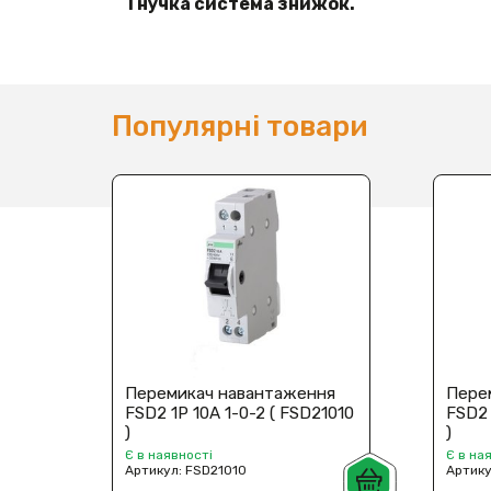
Гнучка система знижок.
Популярні товари
Перемикач навантаження
Пере
FSD2 1P 10A 1-0-2 ( FSD21010
FSD2 
)
)
Є в наявності
Є в на
Артикул:
FSD21010
Артик