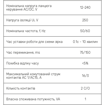
Номінальна напруга ланцюга
12-240
керування AC/DC, V
Напруга ізоляції Ui, V
250
Номінальна частота, f, Hz
50/60
Час уставки роботи для схеми зірка
0.1с - 10 хвилин
Час перемикання, ms
75/150
Похибка відліку часу
<5%
Максимальний комутований струм
16/3
контактів АС 1/АС15, А
Кількість контактів
2 С/O
Власна споживана потужність, VA
1