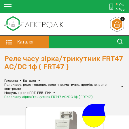
Укр
Рус
0
Каталог
Реле часу зірка/трикутник FRT47
AС/DC 1ф ( FRT47 )
Головна
Каталог
Реле часу, реле теплове, реле пневматичне, проміжне, реле
контролю
Модульні реле FRT, РЕВ, РКН
Реле часу зірка/трикутник FRT47 AС/DC 1ф ( FRT47 )