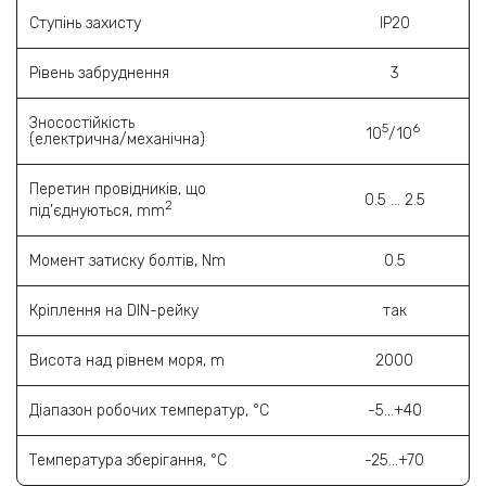
Ступінь захисту
ІР20
Рівень забруднення
3
Зносостійкість
5
6
10
/10
(електрична/механічна)
Перетин провідників, що
0.5 ... 2.5
2
під’єднуються, mm
Момент затиску болтів, Nm
0.5
Кріплення на DIN-рейку
так
Висота над рівнем моря, m
2000
Діапазон робочих температур, °C
-5...+40
Температура зберігання, °C
-25...+70