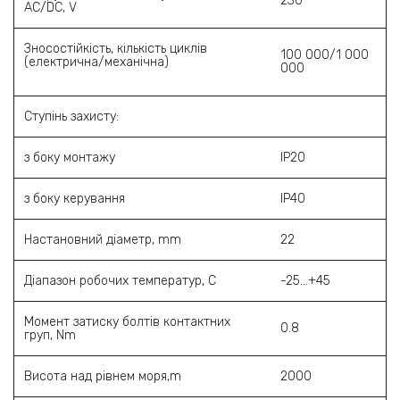
230
AC/DC, V
Зносостійкість, кількість циклів
100 000/1 000
(електрична/механічна)
000
Ступінь захисту:
з боку монтажу
IP20
з боку керування
IP40
Настановний діаметр, mm
22
Діапазон робочих температур, С
-25...+45
Момент затиску болтів контактних
0.8
груп, Nm
Висота над рівнем моря,m
2000