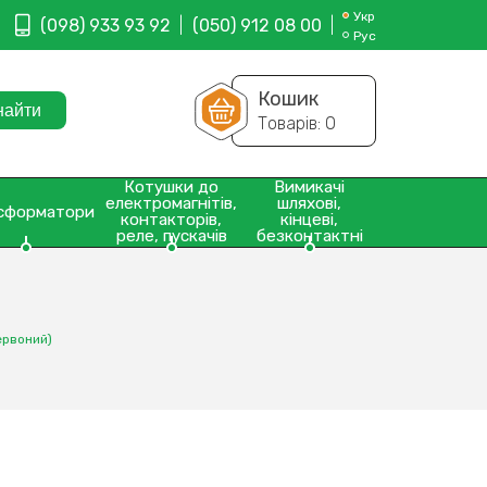
Укр
(098) 933 93 92
(050) 912 08 00
Рус
Кошик
Товарів:
0
Котушки до
Вимикачі
електромагнітів,
шляхові,
сформатори
контакторів,
кінцеві,
реле, пускачів
безконтактні
ервоний)