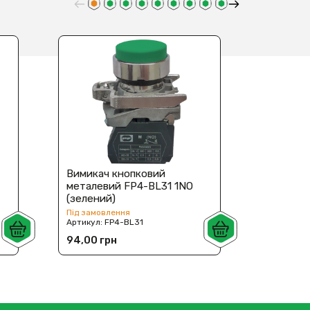
Вимикач кнопковий
Вимикач
металевий FP4-BL31 1NO
металев
(зелений)
(червон
Під замовлення
Під замов
Артикул:
FP4-BL31
Артикул:
94,00 грн
94,00 г