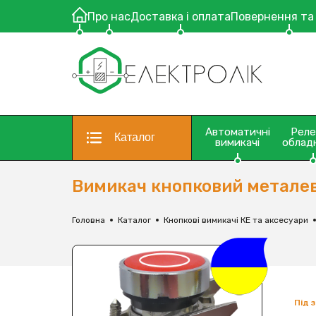
Про нас
Доставка і оплата
Повернення та
Автоматичні
Рел
Каталог
вимикачі
облад
Вимикач кнопковий металев
Головна
Каталог
Кнопкові вимикачі КЕ та аксесуари
Під 