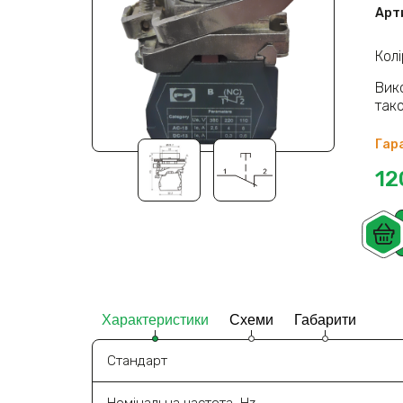
Арт
Колі
Вик
так
Гара
12
Характеристики
Схеми
Габарити
Стандарт
Номінальна частота, Hz