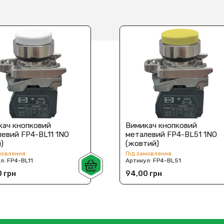
кач кнопковий
Вимикач кнопковий
евий FP4-BL11 1NO
металевий FP4-BL51 1NO
й)
(жовтий)
мовлення
Під замовлення
ул:
FP4-BL11
Артикул:
FP4-BL51
 грн
94,00 грн