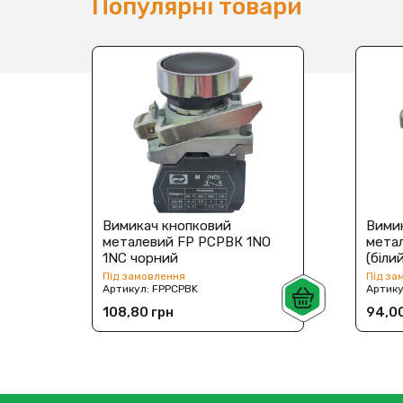
Популярні товари
Вимикач кнопковий
Вими
металевий FP PCPВК 1NO
метал
1NC чорний
(біли
Під замовлення
Під за
Артикул:
FPPCPBK
Артик
108,80 грн
94,00