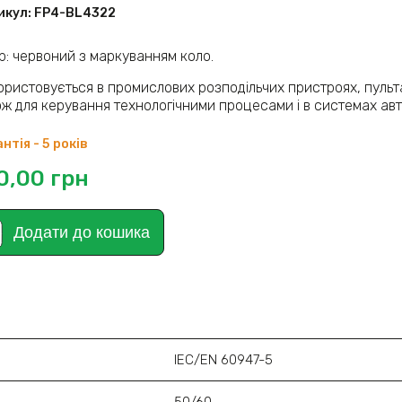
икул:
FP4-BL4322
р: червоний з маркуванням коло.
ористовується в промислових розподільчих пристроях, пуль
ож для керування технологічними процесами і в системах авт
нтія - 5 років
0,00
грн
Додати до кошика
IEC/EN 60947-5
50/60