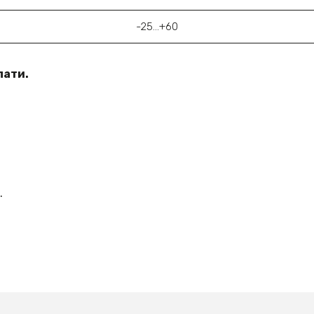
-25...+60
лати.
.