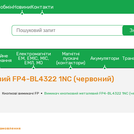
 обмін
Новини
Контакти
Електромагніти
Магнітні
ейне
ЕМ, ЕМІС, МІС,
пускачі
Акумулятори
Тран
нання
ЕМЛ, МО
(контактори)
ий FP4-BL4322 1NC (червоний)
Кнопкові вимикачі FP
Вимикач кнопковий металевий FP4-BL4322 1NC (ч
замовлення