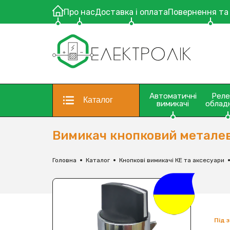
Про нас
Доставка і оплата
Повернення та
Автоматичні
Рел
Каталог
вимикачі
облад
Вимикач кнопковий металев
Головна
Каталог
Кнопкові вимикачі КЕ та аксесуари
Під 