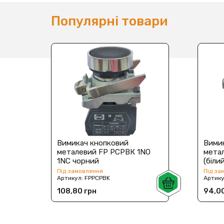
Популярні товари
Вимикач кнопковий
Вими
металевий FP PCPВК 1NO
метал
1NC чорний
(біли
Під замовлення
Під за
Артикул:
FPPCPBK
Артик
108,80 грн
94,00