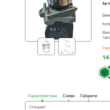
Арт
Вим
Колі
Вик
так
Гара
14
Характеристики
Схеми
Габарити
Стандарт