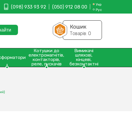
Укр
(098) 933 93 92
(050) 912 08 00
Рус
Кошик
Товарів:
0
Котушки до
Вимикачі
електромагнітів,
шляхові,
сформатори
контакторів,
кінцеві,
реле, пускачів
безконтактні
ий)