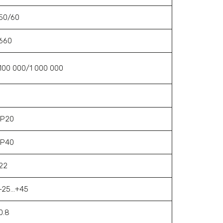
50/60
660
100 000/1 000 000
IP20
IP40
22
-25...+45
0.8