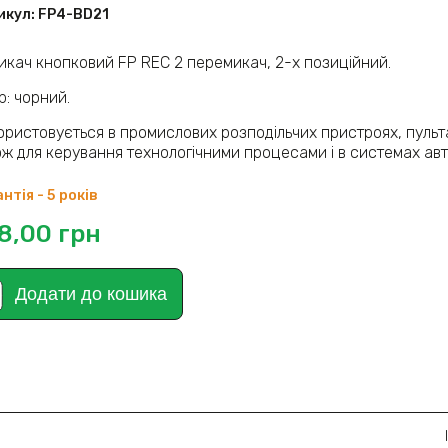
икул:
FP4-BD21
икач кнопковий FP REC 2 перемикач, 2-х позиційний.
р: чорний.
ористовується в промислових розподільчих пристроях, пуль
ож для керування технологічними процесами і в системах авт
нтія - 5 років
8,00
грн
Додати до кошика