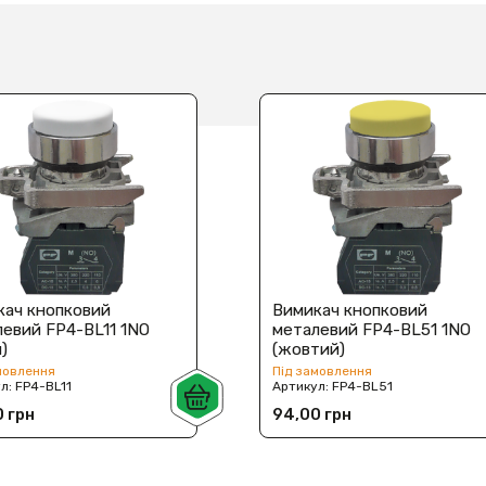
кач кнопковий
Вимикач кнопковий
евий FP4-BL11 1NO
металевий FP4-BL51 1NO
й)
(жовтий)
мовлення
Під замовлення
ул:
FP4-BL11
Артикул:
FP4-BL51
 грн
94,00 грн