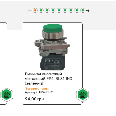
Вимикач кнопковий
Вимикач
металевий FP4-BL31 1NO
металев
(зелений)
(червон
Під замовлення
Під замов
Артикул:
FP4-BL31
Артикул:
94,00 грн
94,00 г