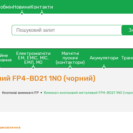
 обмін
Новини
Контакти
Електромагніти
Магнітні
ейне
ЕМ, ЕМІС, МІС,
пускачі
Акумулятори
Тран
нання
ЕМЛ, МО
(контактори)
ий FP4-BD21 1NО (чорний)
Кнопкові вимикачі FP
Вимикач кнопковий металевий FP4-BD21 1NО (чорн
замовлення