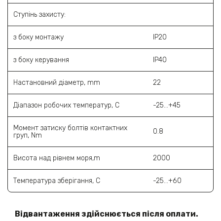
Ступінь захисту:
з боку монтажу
IP20
з боку керування
IP40
Настановний діаметр, mm
22
Діапазон робочих температур, С
-25...+45
Момент затиску болтів контактних
0.8
груп, Nm
Висота над рівнем моря,m
2000
Температура зберігання, С
-25...+60
Відвантаження здійснюється після оплати.