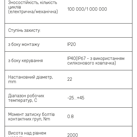
Зносостійкість, кількість
циклів
100 000/1 000 000
(електрична/механічна)
Ступінь захисту:
з боку монтажу
IP20
IP40(IP67 - з використанням
з боку керування
силіконового ковпачка)
Настановний діаметр,
22
mm
Діапазон робочих
-25...+45
температур, С
Момент затиску болтів
0.8
контактних груп, Nm
Висота над рівнем
2000