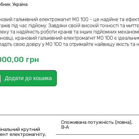
бник: Україна
новий гальмівний електромагніт МО 100 - це надійне та ефек
ажів під час підйому. Завдяки своїй високій точності та митт
еку та надійність роботи кранів та інших підйомних механізм
новці, крановий гальмівний електромагніт МО 100 є ідеальн
адіть свою довіру у МО 100 та отримайте найвищу якість та 
000,00
грн
Додати до кошика
Споживана потужність (повна),
В·А
інальний крутний
ент електромагніту,