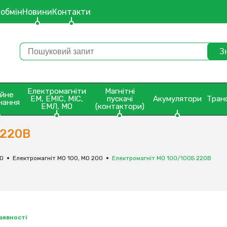
 обмін
Новини
Контакти
Електромагніти
Магнітні
ейне
ЕМ, ЕМІС, МІС,
пускачі
Акумулятори
Тран
нання
ЕМЛ, МО
(контактори)
 220В
МО
Електромагніт МО 100, МО 200
Електромагніт МО 100/100Б 220В
наявності