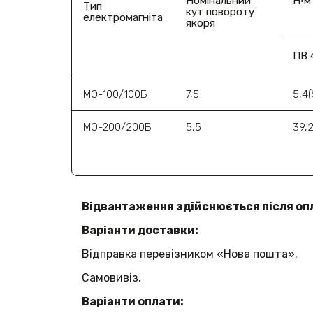
Номінальний
H·м
Тип
кут повороту
електромагніта
якоря
ПВ 
МО-100/100Б
7,5
5,4(
МО-200/200Б
5,5
39,
Відвантаження здійснюється після оп
Варіанти доставки:
Відправка перевізником «Нова пошта».
Самовивіз.
Варіанти оплати: