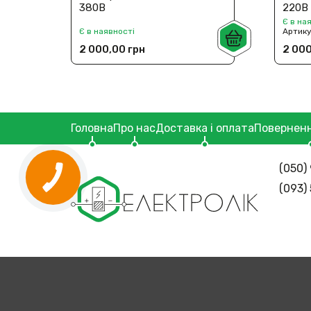
380В
220В
Є в на
Є в наявності
Артик
2 000,00 грн
2 000
Головна
Про нас
Доставка і оплата
Поверненн
(050) 
(093)