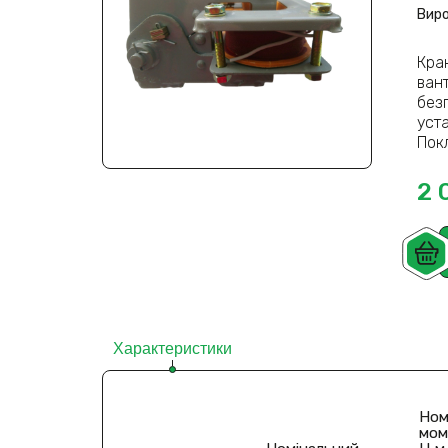
Виро
Кра
вант
безп
уста
Покл
2 
Характеристики
Ном
мом