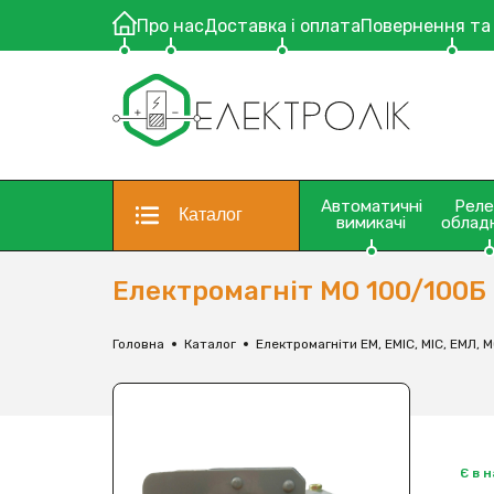
Про нас
Доставка і оплата
Повернення та
Автоматичні
Рел
Каталог
вимикачі
облад
Електромагніт МО 100/100Б
Головна
Каталог
Електромагніти ЕМ, ЕМІС, МІС, ЕМЛ, 
Є в 