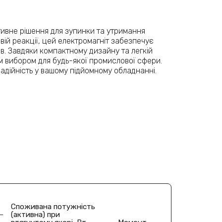
тивне рішення для зупинки та утримання
євій реакції, цей електромагніт забезпечує
ів. Завдяки компактному дизайну та легкій
им вибором для будь-якої промислової сфери.
надійність у вашому підйомному обладнанні.
Споживана потужність
(активна) при