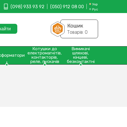
Укр
(098) 933 93 92
(050) 912 08 00
Рус
Кошик
Товарів:
0
Котушки до
Вимикачі
електромагнітів,
шляхові,
сформатори
контакторів,
кінцеві,
реле, пускачів
безконтактні