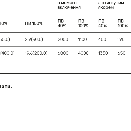
в момент
з втягнутим
включення
якорем
ПВ
ПВ
ПВ
ПВ
40%
ПВ 100%
40%
100%
40%
100%
55,0)
2,9(30,0)
2000
1100
400
190
2(400,0)
19,6(200,0)
6800
4000
1350
650
лати.