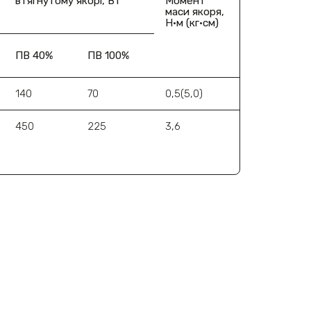
втягнутому якорі, Вт
Момент
маси якоря,
Н·м (кг·см)
ПВ 40%
ПВ 100%
140
70
0,5(5,0)
450
225
3,6