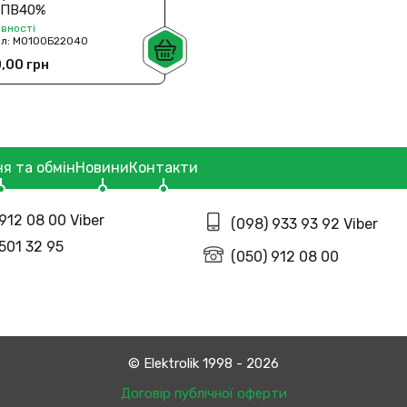
 ПВ40%
явності
ул:
МО100Б22040
,00 грн
я та обмін
Новини
Контакти
912 08 00 Viber
(098) 933 93 92 Viber
 501 32 95
(050) 912 08 00
© Еlektrolik 1998 - 2026
Договір публічної оферти