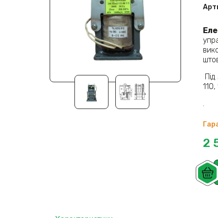
Арт
Еле
упр
вик
штов
Під
110,
.
Гара
2 