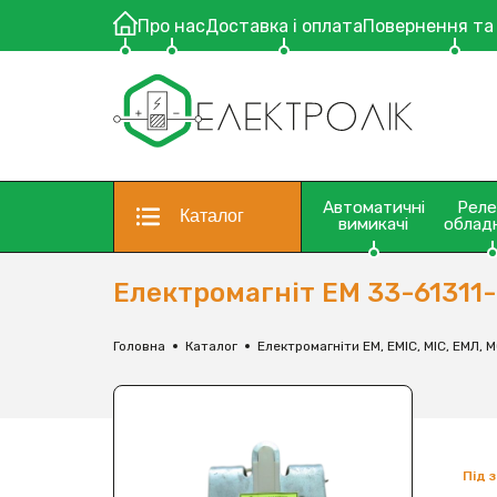
Про нас
Доставка і оплата
Повернення та
Автоматичні
Рел
Каталог
вимикачі
облад
Електромагніт ЕМ 33-61311
Головна
Каталог
Електромагніти ЕМ, ЕМІС, МІС, ЕМЛ, 
Під 