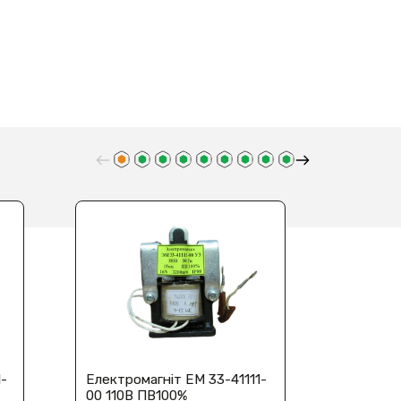
1-
Електромагніт ЕМ 33-41111-
Електро
00 110В ПВ100%
00 220В