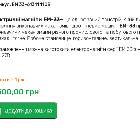
икул:
ЕМ 33-61311 110В
ктричні магніти
ЕМ-33
— це однофазний пристрій, який в
авління виконавчих механізмів гідро-пневмо машин.
ЕМ-33
п
онавчими механізмами різного промислового та побутового пр
хає і тягне. Робоче становище: горизонтальне, вертикальне.
 замовлення можна виготовити електромагніти серії ЕМ 33 з 
 127В.
нтія - 1 рік
500,00
грн
Додати до кошика