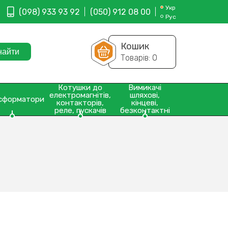
Укр
(098) 933 93 92
(050) 912 08 00
Рус
Кошик
Товарів:
0
Котушки до
Вимикачі
електромагнітів,
шляхові,
сформатори
контакторів,
кінцеві,
реле, пускачів
безконтактні