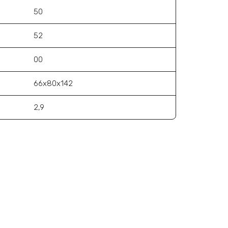
50
52
00
66х80х142
2,9