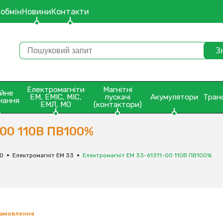
 обмін
Новини
Контакти
Електромагніти
Магнітні
ейне
ЕМ, ЕМІС, МІС,
пускачі
Акумулятори
Тран
нання
ЕМЛ, МО
(контактори)
-00 110В ПВ100%
МО
Електромагніт ЕМ 33
Електромагніт ЕМ 33-61311-00 110В ПВ100%
замовлення