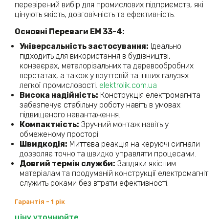
перевірений вибір для промислових підприємств, які
цінують якість, довговічність та ефективність.​
Основні Переваги ЕМ 33-4:
Універсальність застосування:
Ідеально
підходить для використання в будівництві,
конвеєрах, металорізальних та деревообробних
верстатах, а також у взуттєвій та інших галузях
легкої промисловості. ​
elektrolik.com.ua
Висока надійність:
Конструкція електромагніта
забезпечує стабільну роботу навіть в умовах
підвищеного навантаження.​
Компактність:
Зручний монтаж навіть у
обмеженому просторі.​
Швидкодія:
Миттєва реакція на керуючі сигнали
дозволяє точно та швидко управляти процесами.​
Довгий термін служби:
Завдяки якісним
матеріалам та продуманій конструкції електромагніт
служить роками без втрати ефективності.​
Гарантія - 1 рік
ціну уточнюйте