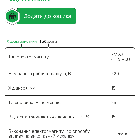
Додати до кошика
Характеристики
Габарити
ЕМ 33-
Тип електромагніту
41161-00
Номінальна робоча напруга, В
220
Хід якоря, мм
15
Тягова сила, Н, не менше
25
Відносна тривалість включення, ПВ , %
15
Виконання електромагніту по способу
тягнуче
впливу на виконавчий механізм