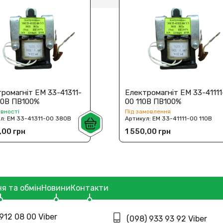
ромагніт ЕМ 33-41311-
Електромагніт ЕМ 33-41111
80В ПВ100%
00 110В ПВ100%
явності
Під замовлення
ул:
ЕМ 33-41311-00 380В
Артикул:
ЕМ 33-41111-00 110В
,00 грн
1 550,00 грн
я та обмін
Новини
Контакти
912 08 00 Viber
(098) 933 93 92 Viber