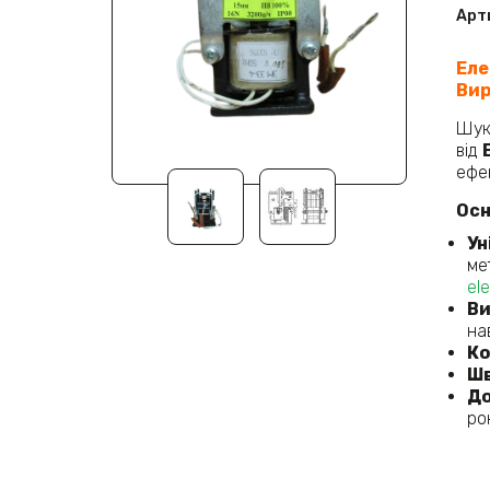
Арт
Еле
Вир
Шук
від
ефек
Осн
Ун
ме
ele
Ви
на
Ко
Шв
До
ро