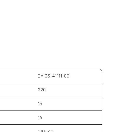
ЕМ 33-41111-00
220
15
16
100; 40