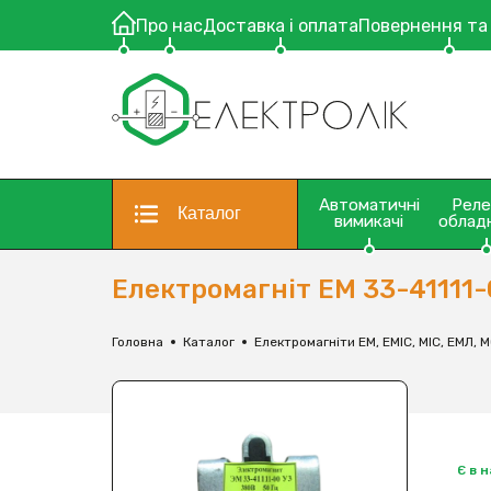
Про нас
Доставка і оплата
Повернення та
Автоматичні
Рел
Каталог
вимикачі
облад
Електромагніт ЕМ 33-41111
Головна
Каталог
Електромагніти ЕМ, ЕМІС, МІС, ЕМЛ, 
Є в 