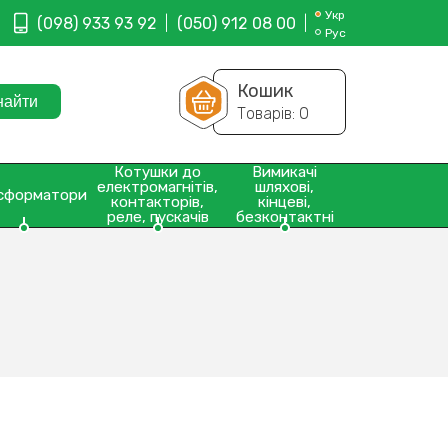
Укр
(098) 933 93 92
(050) 912 08 00
Рус
Кошик
Товарів:
0
Котушки до
Вимикачі
електромагнітів,
шляхові,
сформатори
контакторів,
кінцеві,
реле, пускачів
безконтактні