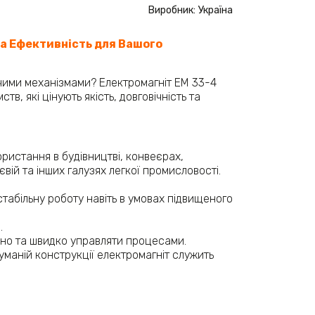
Виробник: Україна
та Ефективність для Вашого
чими механізмами? Електромагніт ЕМ 33-4
в, які цінують якість, довговічність та
ористання в будівництві, конвеєрах,
ій та інших галузях легкої промисловості. ​
табільну роботу навіть в умовах підвищеного
​
но та швидко управляти процесами.​
маній конструкції електромагніт служить