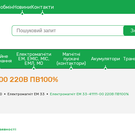
 обмін
Новини
Контакти
Електромагніти
Магнітні
ейне
ЕМ, ЕМІС, МІС,
пускачі
Акумулятори
Тран
нання
ЕМЛ, МО
(контактори)
-00 220В ПВ100%
МО
Електромагніт ЕМ 33
Електромагніт ЕМ 33-41111-00 220В ПВ100%
наявності