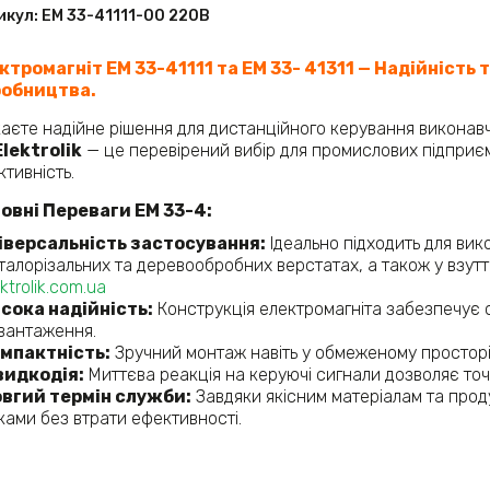
икул:
ЕМ 33-41111-00 220В
ктромагніт ЕМ 33-4
1111 та ЕМ 33- 41311
— Надійність 
обництва.
аєте надійне рішення для дистанційного керування виконав
Elektrolik
— це перевірений вибір для промислових підприємст
тивність.​
овні Переваги ЕМ 33-4:
іверсальність застосування:
Ідеально підходить для вик
талорізальних та деревообробних верстатах, а також у взуттєв
ktrolik.com.ua
сока надійність:
Конструкція електромагніта забезпечує с
вантаження.​
мпактність:
Зручний монтаж навіть у обмеженому просторі.
идкодія:
Миттєва реакція на керуючі сигнали дозволяє точ
вгий термін служби:
Завдяки якісним матеріалам та проду
ками без втрати ефективності.​