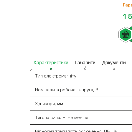
Гара
1 
Характеристики
Габарити
Документи
Тип електромагніту
Номінальна робоча напруга, В
Хід якоря, мм
Тягова сила, Н, не менше
Відносна тривалість включення, ПВ , %