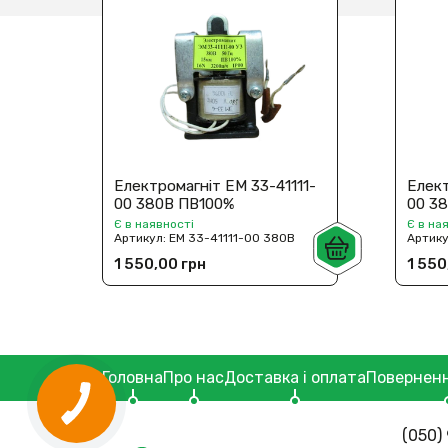
Електромагніт ЕМ 33-41111-
Елект
00 380В ПВ100%
00 3
Є в наявності
Є в на
Артикул:
ЕМ 33-41111-00 380В
Артик
1 550,00 грн
1 550
Головна
Про нас
Доставка і оплата
Поверненн
(050) 