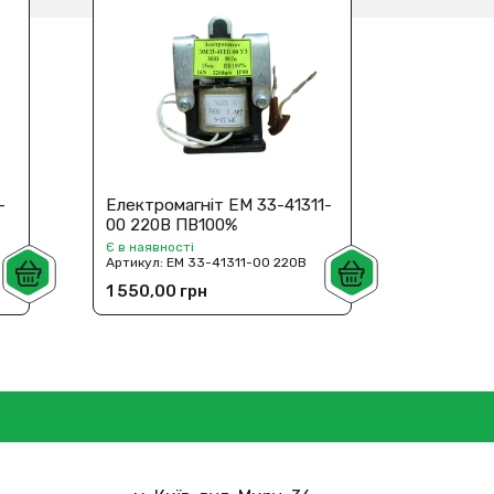
-
Електромагніт ЕМ 33-41311-
Електро
00 220В ПВ100%
00 110В
Є в наявності
Під замов
Артикул:
ЕМ 33-41311-00 220В
Артикул:
1 550,00 грн
1 550,0