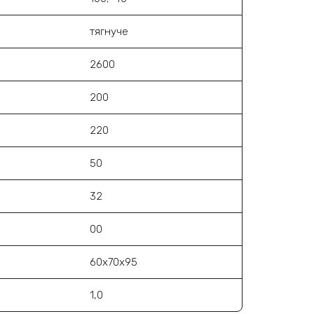
тягнуче
2600
200
220
50
32
00
60х70х95
1,0