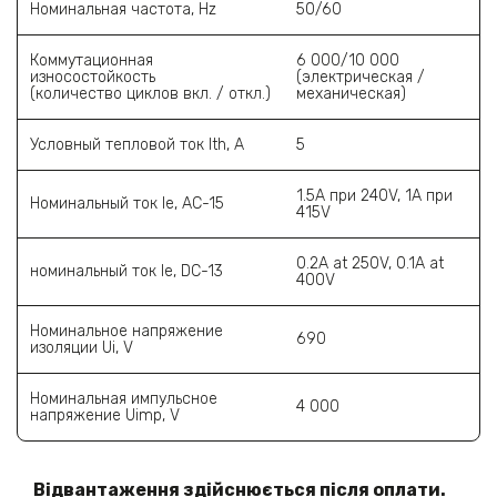
Номинальная частота, Hz
50/60
Коммутационная
6 000/10 000
износостойкость
(электрическая /
(количество циклов вкл. / откл.)
механическая)
Условный тепловой ток Ith, A
5
1.5A при 240V, 1A при
Номинальный ток Ie, AC-15
415V
0.2A at 250V, 0.1A at
номинальный ток Ie, DC-13
400V
Номинальное напряжение
690
изоляции Ui, V
Номинальная импульсное
4 000
напряжение Uimp, V
Відвантаження здійснюється після оплати.