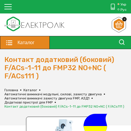
Укр
Рус
0
Каталог
Контакт додатковий (боковий)
F/ACs-1-11 до FMP32 NO+NC (
F/ACs111 )
Головна
Каталог
Автоматичні вимикачі модульні, силові, захисту двигуна
Автоматичні вимикачі захисту двигуна FMP, АЗД1
Додаткові пристрої для FMP
Контакт додатковий (боковий) F/ACs-1-11 до FMP32 NO+NC ( F/ACs111 )