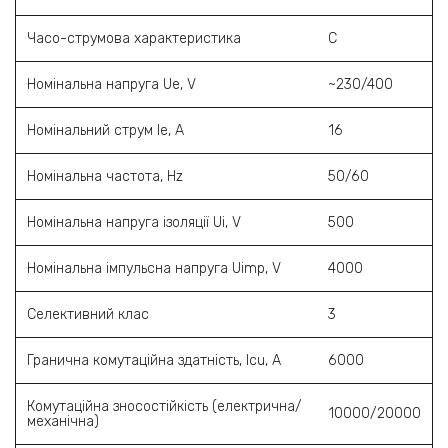
Часо-струмова характеристика
C
Номінальна напруга Ue, V
~230/400
Номінальний струм Ie, A
16
Номінальна частота, Hz
50/60
Номінальна напруга ізоляції Ui, V
500
Номінальна імпульсна напруга Uimp, V
4000
Селективний клас
3
Гранична комутаційна здатність, Icu, A
6000
Комутаційна зносостійкість (електрична/
10000/20000
механічна)