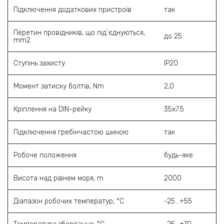
Підключення додаткових пристроїв
так
Перетин провідників, що під`єднуються,
до 25
mm2
Ступінь захисту
ІР20
Момент затиску болтів, Nm
2,0
Кріплення на DIN-рейку
35х7.5
Підключення гребінчастою шиною
так
Робоче положення
будь-яке
Висота над рівнем моря, m
2000
Діапазон робочих температур, °C
-25…+55