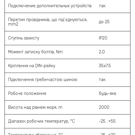
Подключение дополнительных устройств
так
Перетин провідників, що під`єднуються,
до 25
mm2
Ступінь захисту
ІР20
Момент затиску болтів, Nm
2,0
Кріплення на DIN-рейку
35х7.5
Підключення гребінчастою шиною
так
Робоче положення
будь-яке
Висота над рівнем моря, m
2000
Діапазон робочих температур, °C
-25…+55