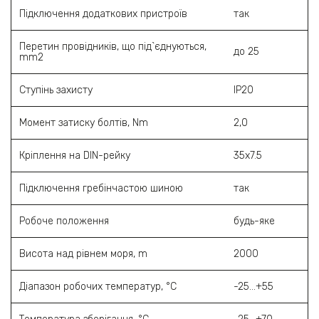
Підключення додаткових пристроїв
так
Перетин провідників, що під`єднуються,
до 25
mm2
Ступінь захисту
ІР20
Момент затиску болтів, Nm
2,0
Кріплення на DIN-рейку
35х7.5
Підключення гребінчастою шиною
так
Робоче положення
будь-яке
Висота над рівнем моря, m
2000
Діапазон робочих температур, °C
-25…+55