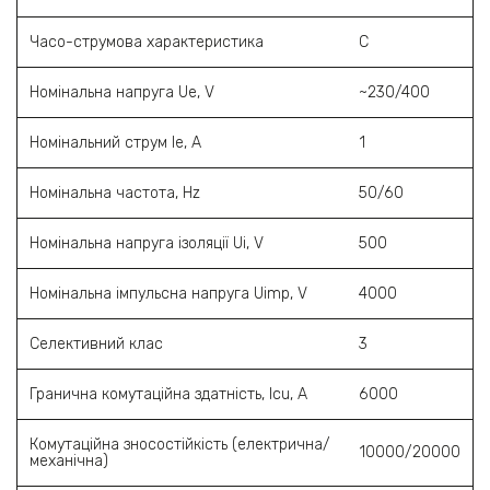
Часо-струмова характеристика
C
Номінальна напруга Ue, V
~230/400
Номінальний струм Ie, A
1
Номінальна частота, Hz
50/60
Номінальна напруга ізоляції Ui, V
500
Номінальна імпульсна напруга Uimp, V
4000
Селективний клас
3
Гранична комутаційна здатність, Icu, A
6000
Комутаційна зносостійкість (електрична/
10000/20000
механічна)