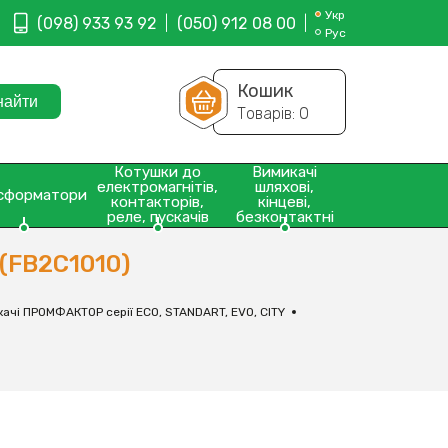
Укр
(098) 933 93 92
(050) 912 08 00
Рус
Кошик
Товарів:
0
Котушки до
Вимикачі
електромагнітів,
шляхові,
сформатори
контакторів,
кінцеві,
реле, пускачів
безконтактні
(FB2C1010)
ачі ПРОМФАКТОР серії ECO, STANDART, EVO, CITY