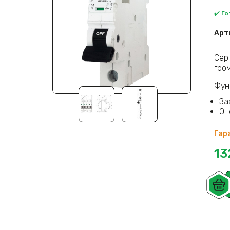
✔️ Г
Арт
Сер
гро
Функ
За
Оп
Гара
13