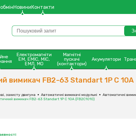
 обмін
Новини
Контакти
Електромагніти
Магнітні
ейне
ЕМ, ЕМІС, МІС,
пускачі
Акумулятори
Тран
нання
ЕМЛ, МО
(контактори)
 вимикач FB2-63 Standart 1P C 10А 
ві, захисту двигуна
Автоматичні вимикачі модульні
Автоматичні вимик
ичний вимикач FB2-63 Standart 1P C 10А (FB2C1010)
наявності