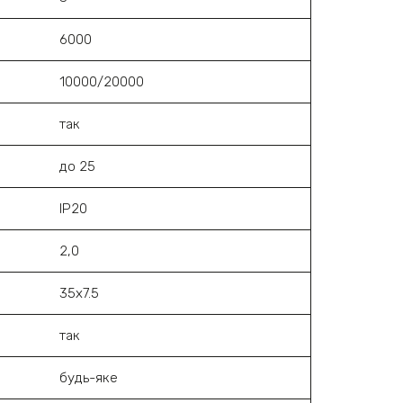
6000
10000/20000
так
до 25
ІР20
2,0
35х7.5
так
будь-яке