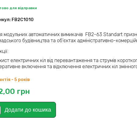
отово для відправки
икул:
FB2C1010
ія модульних автоматичних вимикачів FB2-63 Standart призн
мадського будівництва та об’єктах адміністративно-комерці
ції:
хист електричних кіл від перевантаження та струмів коротко
еративне включення та відключення електричних кіл змінного
нтія - 5 років
2,00
грн
Додати до кошика