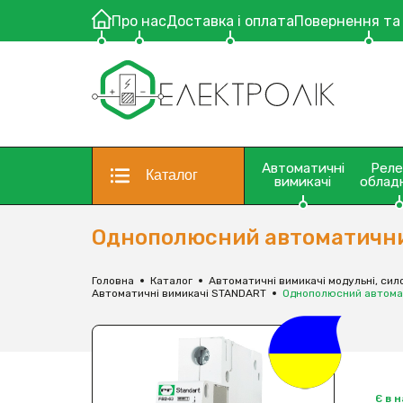
Про нас
Доставка і оплата
Повернення та
Автоматичні
Рел
Каталог
вимикачі
облад
Однополюсний автоматичний
Головна
Каталог
Автоматичні вимикачі модульні, сило
Автоматичні вимикачі STANDART
Однополюсний автомат
Є в 