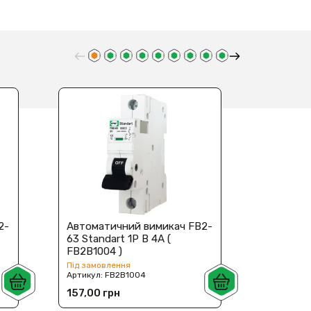
2-
Автоматичний вимикач FB2-
Автомат
63 Standart 1P B 4А (
63 Stand
FB2B1004 )
FB2B100
Під замовлення
Під замов
Артикул:
FB2B1004
Артикул:
157,00 грн
157,00 