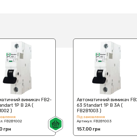
матичний вимикач FB2-
Автоматичний вимикач FB
andart 1P B 2А (
63 Standart 1P B 3А (
002 )
FB2B1003 )
мовлення
Під замовлення
ул:
FB2B1002
Артикул:
FB2B1003
0 грн
157,00 грн