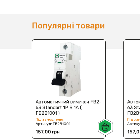
Популярні товари
Автоматичний вимикач FB2-
Авто
63 Standart 1P B 1А (
63 St
FB2B1001 )
FB2B1
Під замовлення
Під за
Артикул:
FB2B1001
Артик
157,00 грн
157,0