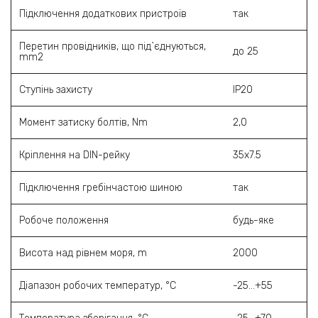
Підключення додаткових пристроїв
так
Перетин провідників, що під`єднуються,
до 25
mm2
Ступінь захисту
ІР20
Момент затиску болтів, Nm
2,0
Кріплення на DIN-рейку
35х7.5
Підключення гребінчастою шиною
так
Робоче положення
будь-яке
Висота над рівнем моря, m
2000
Діапазон робочих температур, °C
-25…+55