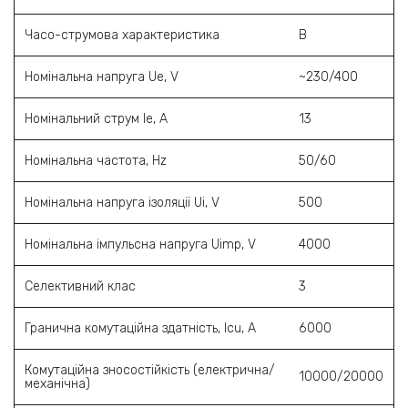
Часо-струмова характеристика
B
Номінальна напруга Ue, V
~230/400
Номінальний струм Ie, A
13
Номінальна частота, Hz
50/60
Номінальна напруга ізоляції Ui, V
500
Номінальна імпульсна напруга Uimp, V
4000
Селективний клас
3
Гранична комутаційна здатність, Icu, A
6000
Комутаційна зносостійкість (електрична/
10000/20000
механічна)