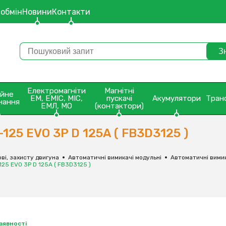
 обмін
Новини
Контакти
Електромагніти
Магнітні
ейне
ЕМ, ЕМІС, МІС,
пускачі
Акумулятори
Тран
нання
ЕМЛ, МО
(контактори)
25 EVO 3P D 125A ( FB3D3125 )
ві, захисту двигуна
Автоматичні вимикачі модульні
Автоматичні вимик
25 EVO 3P D 125A ( FB3D3125 )
наявності