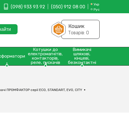
Укр
(098) 933 93 92
(050) 912 08 00
Рус
Кошик
Товарів:
0
Котушки до
Вимикачі
електромагнітів,
шляхові,
сформатори
контакторів,
кінцеві,
реле, пускачів
безконтактні
ачі ПРОМФАКТОР серії ECO, STANDART, EVO, CITY