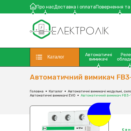
Про нас
Доставка і оплата
Повернення та
Автоматичні
Рел
Каталог
вимикачі
облад
Автоматичний вимикач FB3-1
Головна
Каталог
Автоматичні вимикачі модульні, сило
Автоматичні вимикачі EVO
Автоматичний вимикач FB3-1
Є в 