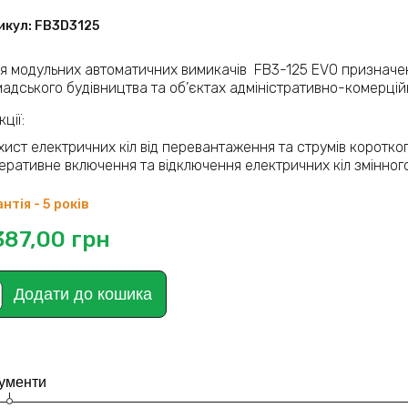
икул:
FB3D3125
ія модульних автоматичних вимикачів FB3-125 EVO призначен
мадського будівництва та об’єктах адміністративно-комерці
ції:
хист електричних кіл від перевантаження та струмів коротко
еративне включення та відключення електричних кіл змінного
нтія - 5 років
387,00
грн
Додати до кошика
ументи