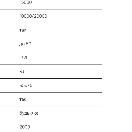
15000
10000/20000
так
до 50
ІР20
3.5
35х7.5
так
будь-яке
2000