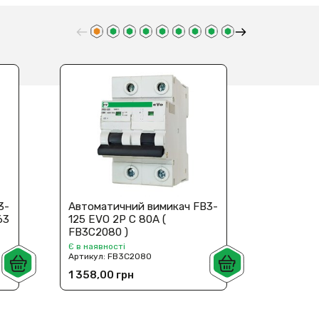
3-
Автоматичний вимикач FB3-
Автомат
63
125 EVO 2P C 80A (
125 EVO
FB3C2080 )
)
Є в наявності
Є в наявн
Артикул:
FB3C2080
Артикул:
1 358,00 грн
681,00 