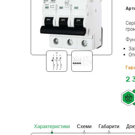
Арт
Сер
гро
Функ
За
Оп
Гара
2 
Характеристики
Схеми
Габарити
Док