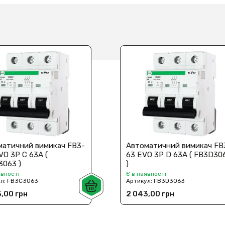
матичний вимикач FB3-
Автоматичний вимикач FB
VO 3P C 63А (
63 EVO 3P D 63A ( FB3D30
3063 )
)
явності
Є в наявності
ул:
FB3C3063
Артикул:
FB3D3063
,00 грн
2 043,00 грн