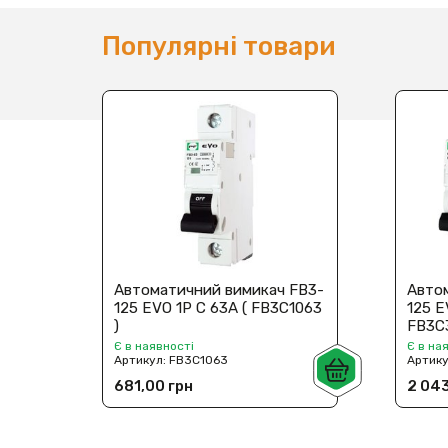
Популярні товари
Автоматичний вимикач FB3-
Авто
125 EVO 1P C 63А ( FB3C1063
125 E
)
FB3C
Є в наявності
Є в на
Артикул:
FB3C1063
Артик
681,00 грн
2 043