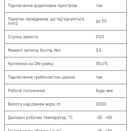
Підключення додаткових пристроїв
так
Перетин провідників, що під`єднуються,
до 50
mm2
Ступінь захисту
ІР20
Момент затиску болтів, Nm
3.5
Кріплення на DIN-рейку
35х7.5
Підключення гребінчастою шиною
так
Робоче положення
будь-яке
Висота над рівнем моря, m
2000
Діапазон робочих температур, °C
-25…+55