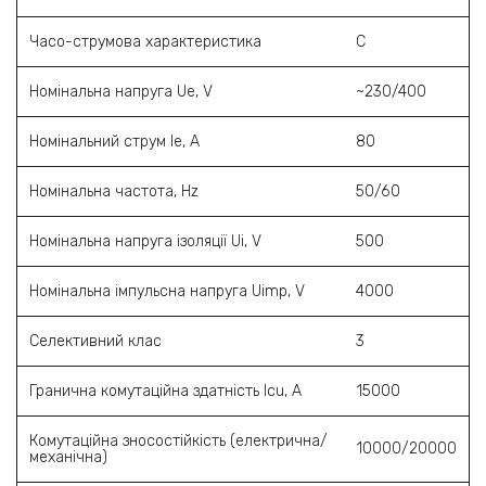
Часо-струмова характеристика
C
Номінальна напруга Ue, V
~230/400
Номінальний струм Ie, A
80
Номінальна частота, Hz
50/60
Номінальна напруга ізоляції Ui, V
500
Номінальна імпульсна напруга Uimp, V
4000
Селективний клас
3
Гранична комутаційна здатність Icu, A
15000
Комутаційна зносостійкість (електрична/
10000/20000
механічна)