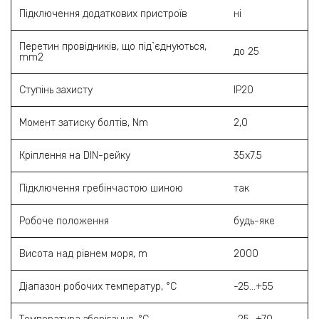
Підключення додаткових пристроїв
ні
Перетин провідників, що під`єднуються,
до 25
mm2
Ступінь захисту
ІР20
Момент затиску болтів, Nm
2,0
Кріплення на DIN-рейку
35х7.5
Підключення гребінчастою шиною
так
Робоче положення
будь-яке
Висота над рівнем моря, m
2000
Діапазон робочих температур, °C
-25…+55