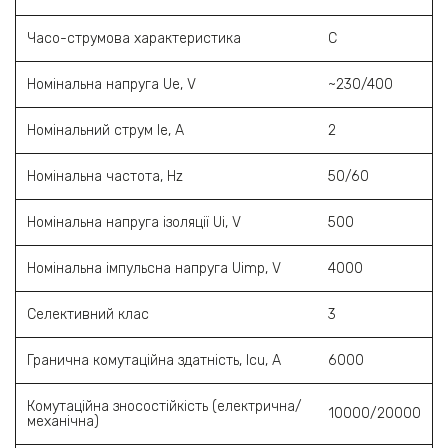
Часо-струмова характеристика
С
Номінальна напруга Ue, V
~230/400
Номінальний струм Ie, A
2
Номінальна частота, Hz
50/60
Номінальна напруга ізоляції Ui, V
500
Номінальна імпульсна напруга Uimp, V
4000
Селективний клас
3
Гранична комутаційна здатність, Icu, A
6000
Комутаційна зносостійкість (електрична/
10000/20000
механічна)