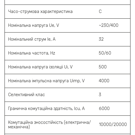
Часо-струмова характеристика
C
Номінальна напруга Ue, V
~230/400
Номінальний струм Ie, A
32
Номінальна частота, Hz
50/60
Номінальна напруга ізоляції Ui, V
500
Номінальна імпульсна напруга Uimp, V
4000
Селективний клас
3
Гранична комутаційна здатність, Icu, A
6000
Комутаційна зносостійкість (електрична/
10000/20000
механічна)