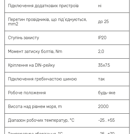
Підключення додаткових пристроїв
ні
Перетин провідників, що під`єднуються,
до 25
mm2
Ступінь захисту
ІР20
Момент затиску болтів, Nm
2,0
Кріплення на DIN-рейку
35х7.5
Підключення гребінчастою шиною
так
Робоче положення
будь-яке
Висота над рівнем моря, m
2000
Діапазон робочих температур, °C
-25…+55