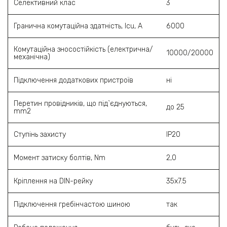
Селективний клас
3
Гранична комутаційна здатність, Icu, A
6000
Комутаційна зносостійкість (електрична/
10000/20000
механічна)
Підключення додаткових пристроїв
ні
Перетин провідників, що під`єднуються,
до 25
mm2
Ступінь захисту
ІР20
Момент затиску болтів, Nm
2,0
Кріплення на DIN-рейку
35х7.5
Підключення гребінчастою шиною
так