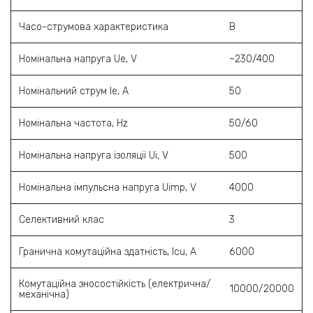
Часо-струмова характеристика
В
Номінальна напруга Ue, V
~230/400
Номінальний струм Ie, A
50
Номінальна частота, Hz
50/60
Номінальна напруга ізоляції Ui, V
500
Номінальна імпульсна напруга Uimp, V
4000
Селективний клас
3
Гранична комутаційна здатність, Icu, A
6000
Комутаційна зносостійкість (електрична/
10000/20000
механічна)