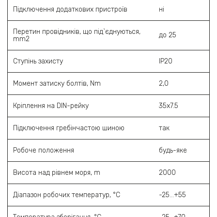
Підключення додаткових пристроїв
ні
Перетин провідників, що під`єднуються,
до 25
mm2
Ступінь захисту
ІР20
Момент затиску болтів, Nm
2,0
Кріплення на DIN-рейку
35х7.5
Підключення гребінчастою шиною
так
Робоче положення
будь-яке
Висота над рівнем моря, m
2000
Діапазон робочих температур, °C
-25…+55