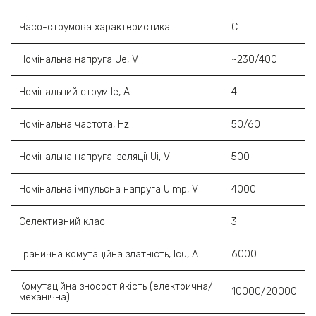
Часо-струмова характеристика
С
Номінальна напруга Ue, V
~230/400
Номінальний струм Ie, A
4
Номінальна частота, Hz
50/60
Номінальна напруга ізоляції Ui, V
500
Номінальна імпульсна напруга Uimp, V
4000
Селективний клас
3
Гранична комутаційна здатність, Icu, A
6000
Комутаційна зносостійкість (електрична/
10000/20000
механічна)