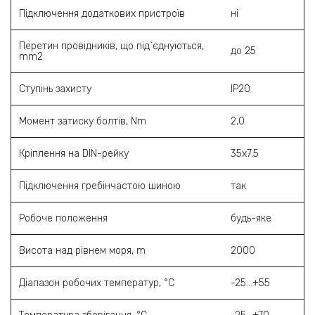
Підключення додаткових пристроїв
ні
Перетин провідників, що під`єднуються,
до 25
mm2
Ступінь захисту
ІР20
Момент затиску болтів, Nm
2,0
Кріплення на DIN-рейку
35х7.5
Підключення гребінчастою шиною
так
Робоче положення
будь-яке
Висота над рівнем моря, m
2000
Діапазон робочих температур, °C
-25…+55