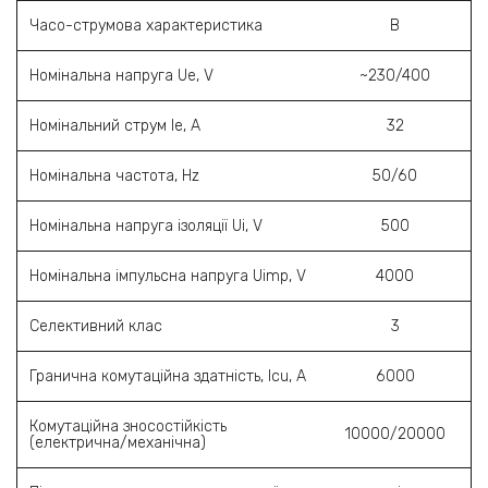
Часо-струмова характеристика
B
Номінальна напруга Ue, V
~230/400
Номінальний струм Ie, A
32
Номінальна частота, Hz
50/60
Номінальна напруга ізоляції Ui, V
500
Номінальна імпульсна напруга Uimp, V
4000
Селективний клас
3
Гранична комутаційна здатність, Icu, A
6000
Комутаційна зносостійкість
10000/20000
(електрична/механічна)