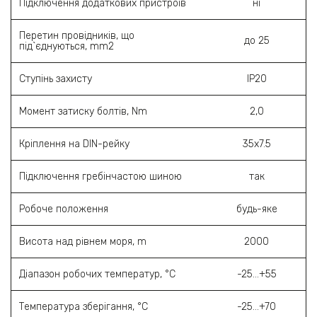
Підключення додаткових пристроїв
ні
Перетин провідників, що
до 25
під`єднуються, mm2
Ступінь захисту
ІР20
Момент затиску болтів, Nm
2,0
Кріплення на DIN-рейку
35х7.5
Підключення гребінчастою шиною
так
Робоче положення
будь-яке
Висота над рівнем моря, m
2000
Діапазон робочих температур, °C
-25…+55
Температура зберігання, °C
-25…+70