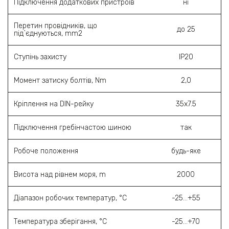
Підключення додаткових пристроїв
ні
Перетин провідників, що
до 25
під`єднуються, mm2
Ступінь захисту
ІР20
Момент затиску болтів, Nm
2,0
Кріплення на DIN-рейку
35х7.5
Підключення гребінчастою шиною
так
Робоче положення
будь-яке
Висота над рівнем моря, m
2000
Діапазон робочих температур, °C
-25…+55
Температура зберігання, °C
-25…+70