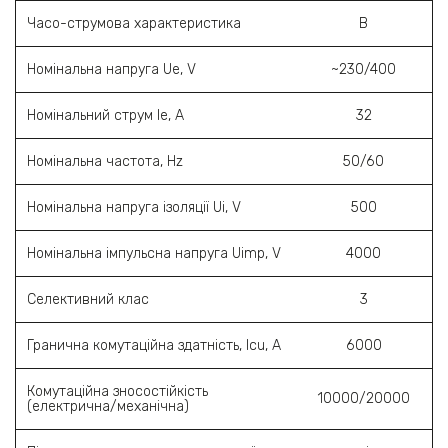
Часо-струмова характеристика
B
Номінальна напруга Ue, V
~230/400
Номінальний струм Ie, A
32
Номінальна частота, Hz
50/60
Номінальна напруга ізоляції Ui, V
500
Номінальна імпульсна напруга Uimp, V
4000
Селективний клас
3
Гранична комутаційна здатність, Icu, A
6000
Комутаційна зносостійкість
10000/20000
(електрична/механічна)