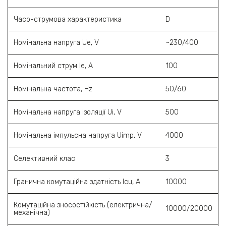
Часо-струмова характеристика
D
Номінальна напруга Ue, V
~230/400
Номінальний струм Ie, A
100
Номінальна частота, Hz
50/60
Номінальна напруга ізоляції Ui, V
500
Номінальна імпульсна напруга Uimp, V
4000
Селективний клас
3
Гранична комутаційна здатність Icu, A
10000
Комутаційна зносостійкість (електрична/
10000/20000
механічна)