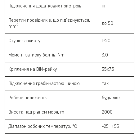
Підключення додаткових пристроїв
ні
Перетин провідників, що під`єднуються,
до 50
2
mm
Ступінь захисту
ІР20
Момент затиску болтів, Nm
3,0
Кріплення на DIN-рейку
35х7.5
Підключення гребінчастою шиною
так
Робоче положення
будь-яке
Висота над рівнем моря, m
2000
Діапазон робочих температур, °C
-25…+55