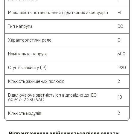
Можливість встановлення додаткових аксесуарів
HI
Тип напруги
DC
Характеристики реле
C
Номінальна напруга
500
Ступінь захисту (IP)
IP20
Кількість захищених полюсів
2
Відключаюча здатність Ісп відповідно до ІЕС
10
60947- 2 230 VAC
Кількість модулів
2
Відвантаження здійснюється після оплати.