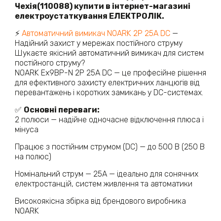
Чехія(110088) купити в інтернет-магазині
електроустаткування ЕЛЕКТРОЛІК.
⚡
Автоматичний вимикач NOARK 2P 25A DC
—
Надійний захист у мережах постійного струму
Шукаєте якісний автоматичний вимикач для систем
постійного струму?
NOARK Ex9BP-N 2P 25А DC — це професійне рішення
для ефективного захисту електричних ланцюгів від
перевантажень і коротких замикань у DC-системах.
✅
Основні переваги:
2 полюси — надійне одночасне відключення плюса і
мінуса
Працює з постійним струмом (DC) — до 500 В (250 В
на полюс)
Номінальний струм — 25А — ідеально для сонячних
електростанцій, систем живлення та автоматики
Високоякісна збірка від брендового виробника
NOARK