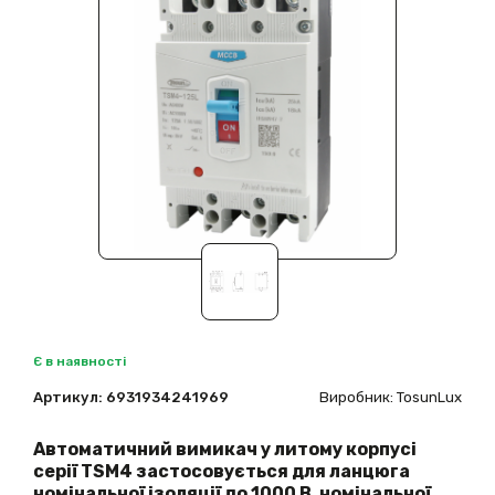
Є в наявності
Артикул:
6931934241969
Виробник: TosunLux
Автоматичний вимикач у литому корпусі
серії
TSM
4 застосовується для ланцюга
номінальної ізоляції до 1000 В, номінальної