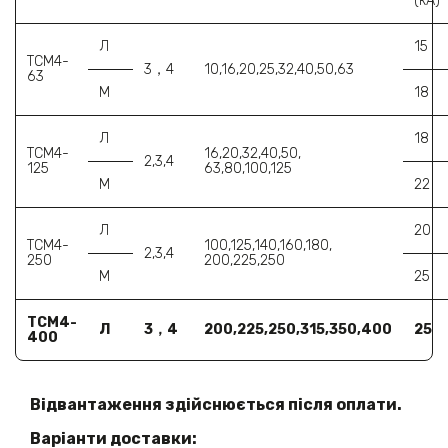
(кА)
Л
15
ТСМ4-
3，4
10,16,20,25,32,40,50,63
63
М
18
Л
18
ТСМ4-
16,20,32,40,50,
2,3,4
125
63,80,100,125
М
22
Л
20
ТСМ4-
100,125,140,160,180,
2,3,4
250
200,225,250
М
25
ТСМ4-
Л
3，4
200,225,250,315,350,400
25
400
Відвантаження здійснюється після оплати.
Варіанти доставки: