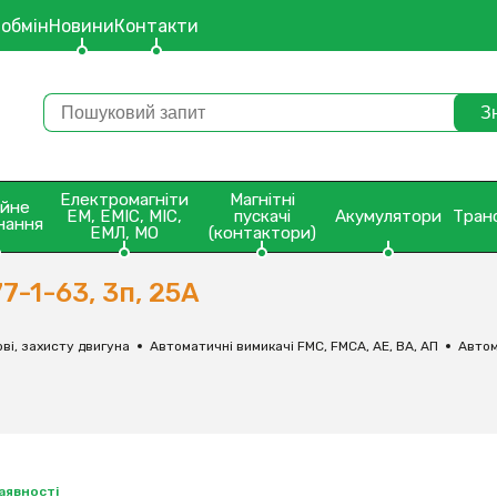
 обмін
Новини
Контакти
Електромагніти
Магнітні
ейне
ЕМ, ЕМІС, МІС,
пускачі
Акумулятори
Тран
нання
ЕМЛ, МО
(контактори)
-1-63, 3п, 25А
ві, захисту двигуна
Автоматичні вимикачі FMC, FMCA, АЕ, ВА, АП
Автом
наявності