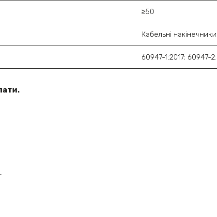
≥50
Кабельні накінечники
60947-1:2017; 60947-2
лати.
.