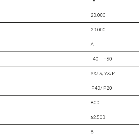
18
20.000
20.000
А
-40 ... +50
УХЛ3; УХЛ4
IP40/IP20
800
≥2.500
8