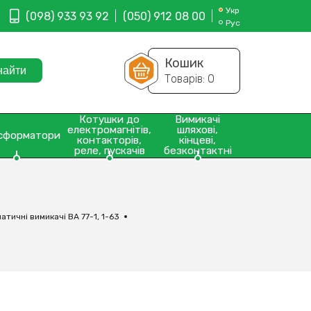
Укр
(098) 933 93 92
(050) 912 08 00
Рус
Кошик
Товарів:
0
Котушки до
Вимикачі
електромагнітів,
шляхові,
сформатори
контакторів,
кінцеві,
реле, пускачів
безконтактні
атичні вимикачі ВА 77-1, 1-63