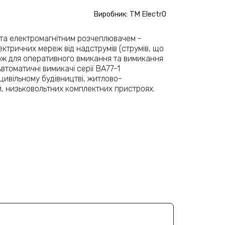
Виробник: ТМ ElectrO
 та електромагнітним розчеплювачем -
ктричних мереж від надструмів (струмів, що
ож для оперативного вмикання та вимикання
томатичні вимикачі серії ВА77-1
ивільному будівництві, житлово-
й, низьковольтних комплектних пристроях.