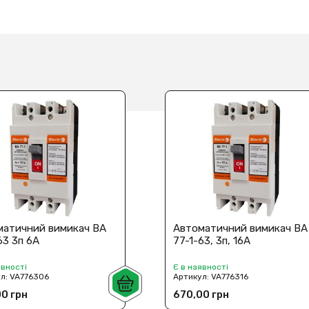
матичний вимикач ВА
Автоматичний вимикач ВА
63 3п 6А
77-1-63, 3п, 16А
явності
Є в наявності
ул:
VA776306
Артикул:
VA776316
0 грн
670,00 грн