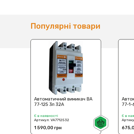
Популярні товари
Автоматичний вимикач BА
Авто
77-125 3п 32А
77-1-
Є в наявності
Є в на
Артикул:
VA7712532
Артик
1 590,00 грн
675,0