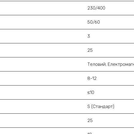
230/400
50/60
3
25
Теловий; Електромаг
8-12
≤10
S (Стандарт)
25