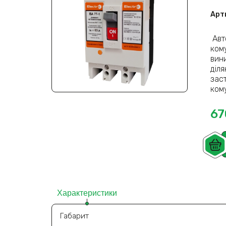
Арт
Авт
ком
вин
діля
зас
ком
67
Характеристики
Габарит