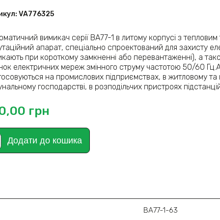
икул:
VA776325
оматичний вимикач серії ВА77-1 в литому корпусі з тепловим
утаційний апарат, спеціально спроектований для захисту еле
икають при короткому замкненні або перевантаженні), а так
нок електричних мереж змінного струму частотою 50/60 Гц.Ав
тосовуються на промислових підприємствах, в житловому та ц
унальному господарстві, в розподільчих пристроях підстанці
0,00
грн
Додати до кошика
ВА77-1-63