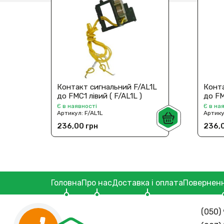
Контакт сигнальний F/AL1L
Конта
до FMC1 лівий ( F/AL1L )
до FM
Є в наявності
Є в на
Артикул:
F/AL1L
Артик
236,00 грн
236,0
Головна
Про нас
Доставка і оплата
Поверненн
(050) 