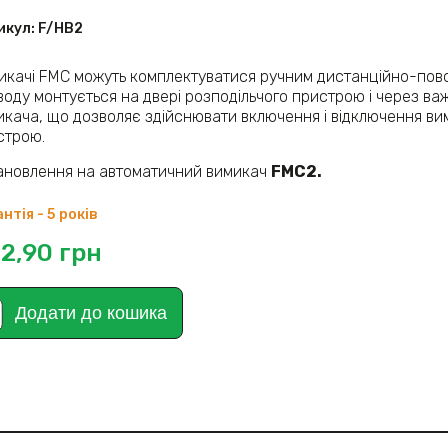
икул:
F/HB2
икачі FMC можуть комплектуватися ручним дистанційно-пово
оду монтується на двері розподільчого пристрою і через важ
икача, що дозволяє здійснювати включення і відключення ви
строю.
ановлення на автоматичний вимикач
FMC2.
нтія - 5 років
2,90
грн
Додати до кошика