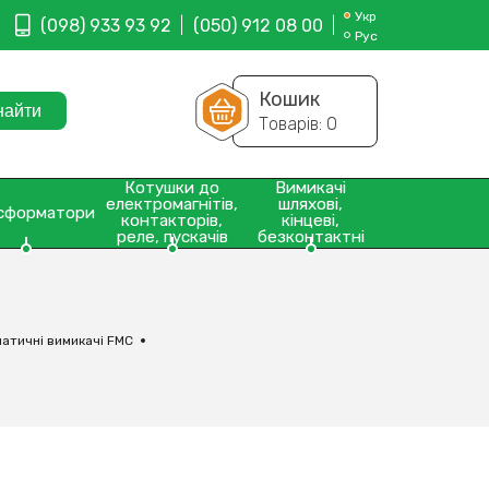
Укр
(098) 933 93 92
(050) 912 08 00
Рус
Кошик
Товарів:
0
Котушки до
Вимикачі
електромагнітів,
шляхові,
сформатори
контакторів,
кінцеві,
реле, пускачів
безконтактні
атичні вимикачі FMC