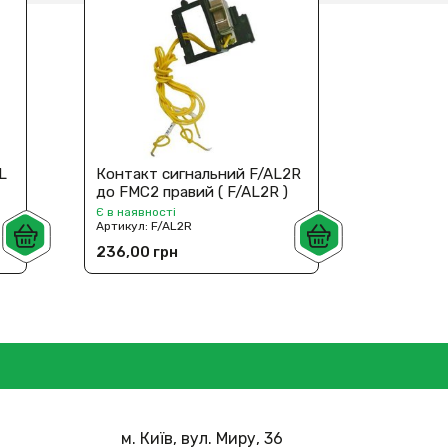
L
Контакт сигнальний F/AL2R
Контакт
до FMC2 правий ( F/AL2R )
до FMC3 
Є в наявності
Є в наявн
Артикул:
F/AL2R
Артикул:
236,00 грн
236,00 
м. Київ, вул. Миру, 36