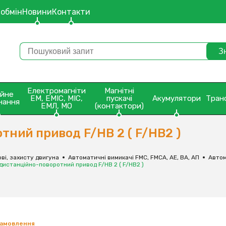
 обмін
Новини
Контакти
Електромагніти
Магнітні
ейне
ЕМ, ЕМІС, МІС,
пускачі
Акумулятори
Тран
нання
ЕМЛ, МО
(контактори)
ний привод F/HB 2 ( F/HB2 )
ві, захисту двигуна
Автоматичні вимикачі FMC, FMCA, АЕ, ВА, АП
Автом
дистанційно-поворотний привод F/HB 2 ( F/HB2 )
замовлення