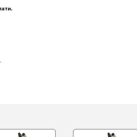
лати.
.