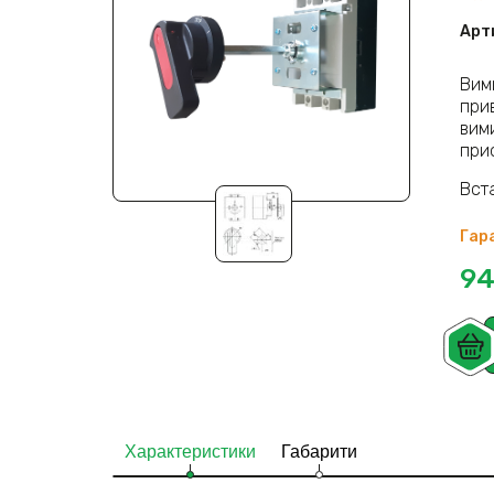
Арт
Вим
прив
вим
при
Вст
Гара
94
Характеристики
Габарити