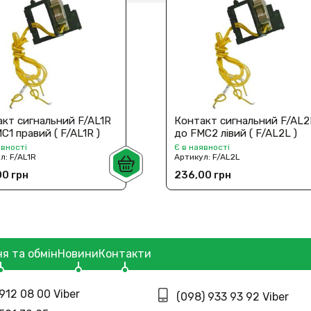
кт сигнальний F/AL1R
Контакт сигнальний F/AL2
C1 правий ( F/AL1R )
до FMC2 лівий ( F/AL2L )
явності
Є в наявності
ул:
F/AL1R
Артикул:
F/AL2L
0 грн
236,00 грн
я та обмін
Новини
Контакти
912 08 00 Viber
(098) 933 93 92 Viber