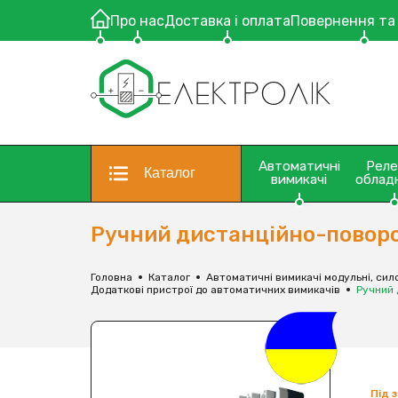
Про нас
Доставка і оплата
Повернення та
Автоматичні
Рел
Каталог
вимикачі
облад
Ручний дистанційно-поворот
Головна
Каталог
Автоматичні вимикачі модульні, сило
Додаткові пристрої до автоматичних вимикачів
Ручний 
Під 