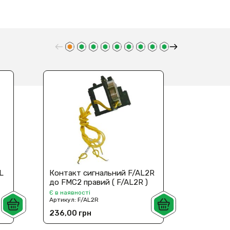
L
Контакт сигнальний F/AL2R
Контакт
до FMC2 правий ( F/AL2R )
до FMC3 
Є в наявності
Є в наявн
Артикул:
F/AL2R
Артикул:
236,00 грн
236,00 