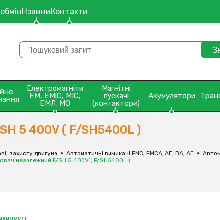
 обмін
Новини
Контакти
Електромагніти
Магнітні
ейне
ЕМ, ЕМІС, МІС,
пускачі
Акумулятори
Тран
нання
ЕМЛ, МО
(контактори)
H 5 400V ( F/SH5400L )
ві, захисту двигуна
Автоматичні вимикачі FMC, FMCA, АЕ, ВА, АП
Автом
ювач незалежний F/SH 5 400V ( F/SH5400L )
наявності