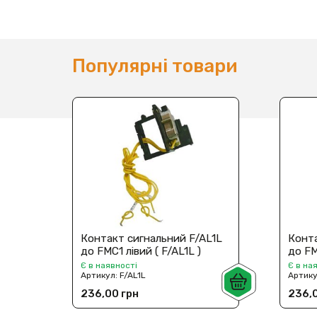
Популярні товари
Контакт сигнальний F/AL1L
Конта
до FMC1 лівий ( F/AL1L )
до FM
Є в наявності
Є в на
Артикул:
F/AL1L
Артик
236,00 грн
236,0