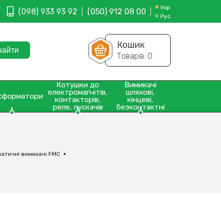
Укр
(098) 933 93 92
(050) 912 08 00
Рус
Кошик
Товарів:
0
Котушки до
Вимикачі
електромагнітів,
шляхові,
сформатори
контакторів,
кінцеві,
реле, пускачів
безконтактні
атичні вимикачі FMC