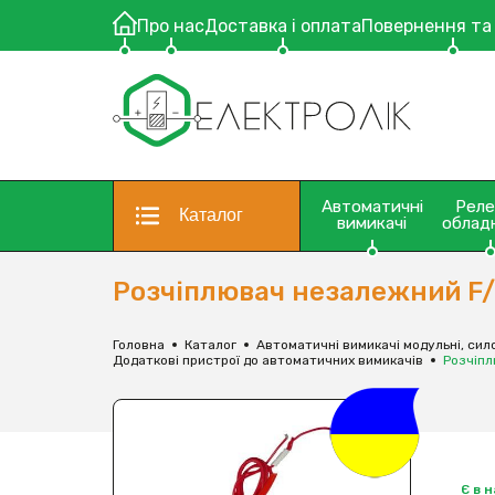
Про нас
Доставка і оплата
Повернення та
Автоматичні
Рел
Каталог
вимикачі
облад
Розчіплювач незалежний F/S
Головна
Каталог
Автоматичні вимикачі модульні, сило
Додаткові пристрої до автоматичних вимикачів
Розчіпл
Є в 