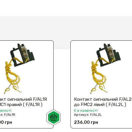
кт сигнальний F/AL1R
Контакт сигнальний F/AL2
C1 правий ( F/AL1R )
до FMC2 лівий ( F/AL2L )
явності
Є в наявності
ул:
F/AL1R
Артикул:
F/AL2L
0 грн
236,00 грн