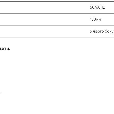
50/60Hz
150мм
з лівого боку
лати.
.