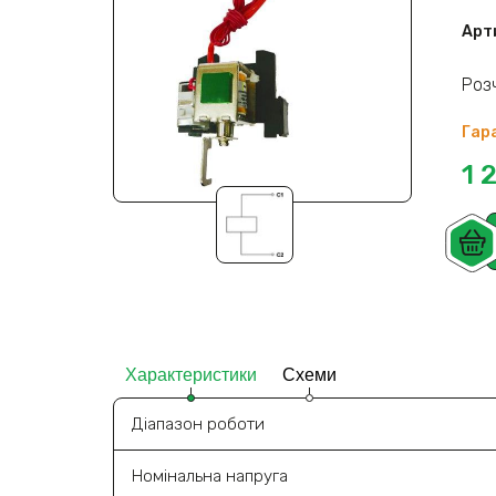
Арт
Роз
Гара
1 
Характеристики
Схеми
Діапазон роботи
Номінальна напруга