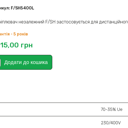
икул:
F/SH5400L
чіплювач незалежний F/SH застосовується для дистанційног
нтія - 5 років
215,00
грн
Додати до кошика
70-35% Ue
230/400V