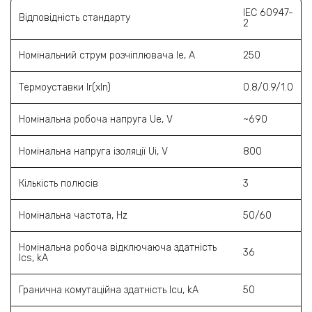
IEC 60947-
Відповідність стандарту
2
Номінальний струм розчіплювача Ie, A
250
Термоуставки Ir(xIn)
0.8/0.9/1.0
Номінальна робоча напруга Ue, V
~690
Номінальна напруга ізоляції Ui, V
800
Кількість полюсів
3
Номінальна частота, Hz
50/60
Номінальна робоча відключаюча здатність
36
Ics, kА
Гранична комутаційна здатність Icu, kA
50