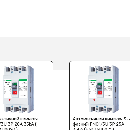
матичний вимикач
Автоматичний вимикач 3-
3U 3P 20A 35kA (
фазний FMC1/3U 3P 25A
3U0020 )
35kA (FMC13U0025)