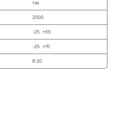
так
2000
-25…+55
-25…+70
8.20