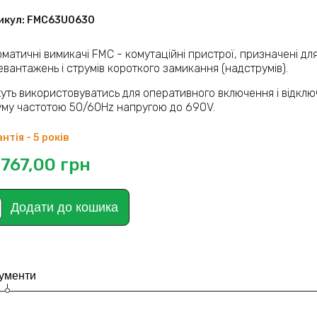
икул:
FMC63U0630
матичні вимикачі FMC - комутаційні пристрої, призначені дл
вантажень і струмів короткого замикання (надструмів).
уть використовуватись для оперативного включення і відклю
уму частотою 50/60Hz напругою до 690V.
нтія - 5 років
 767,00
грн
Додати до кошика
ументи