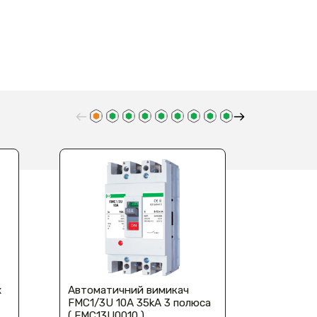
х
Автоматичний вимикач
Автома
FMC1/3U 10A 35kA 3 полюса
FMC1/3U
( FMC13U0010 )
(FMC13