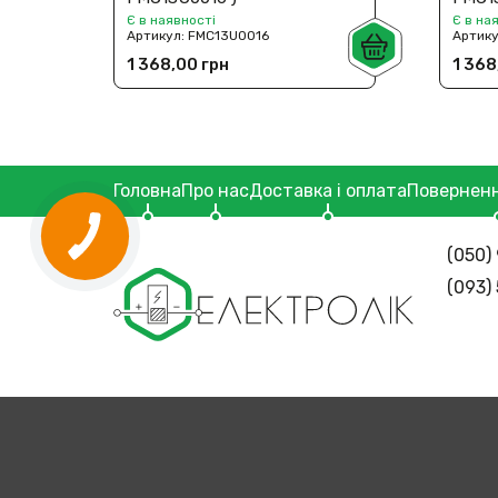
Є в наявності
Є в на
Артикул:
FMC13U0016
Артик
1 368,00 грн
1 368
Головна
Про нас
Доставка і оплата
Поверненн
(050) 
(093)