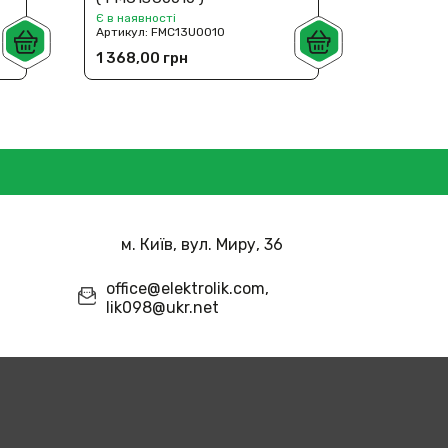
Є в наявності
Є в наявн
Артикул:
FMC13U0010
Артикул:
1 368,00 грн
1 372,0
м. Київ, вул. Миру, 36
office@elektrolik.com,
lik098@ukr.net