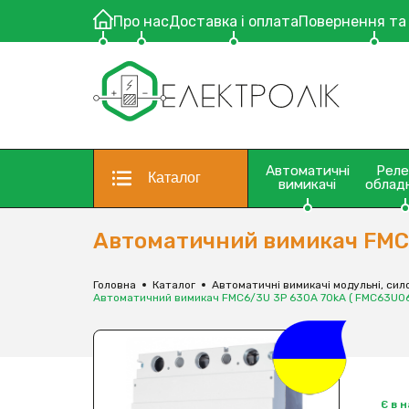
Про нас
Доставка і оплата
Повернення та
Автоматичні
Рел
Каталог
вимикачі
облад
Автоматичний вимикач FMC6
Головна
Каталог
Автоматичні вимикачі модульні, сило
Автоматичний вимикач FMC6/3U 3P 630A 70kA ( FMC63U06
Є в 