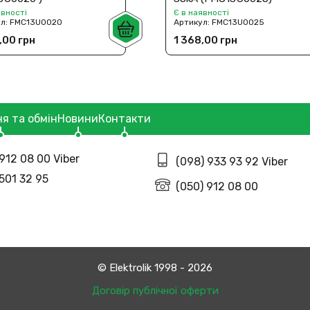
явності
Є в наявності
ул:
FMC13U0020
Артикул:
FMC13U0025
,00 грн
1 368,00 грн
я та обмін
Новини
Контакти
912 08 00 Viber
(098) 933 93 92 Viber
 501 32 95
(050) 912 08 00
© Еlektrolik 1998 - 2026
Договір публічної оферти