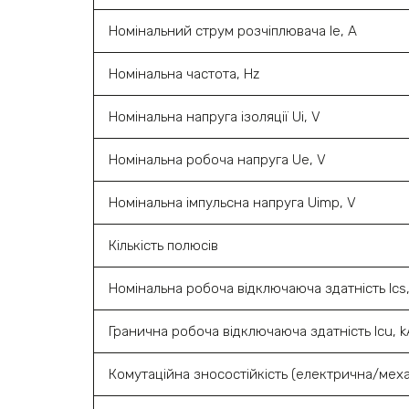
Номінальний струм розчіплювача Ie, A
Номінальна частота, Hz
Номінальна напруга ізоляції Ui, V
Номінальна робоча напруга Ue, V
Номінальна імпульсна напруга Uimp, V
Кількість полюсів
Номінальна робоча відключаюча здатність Ics
Гранична робоча відключаюча здатність Icu, 
Комутаційна зносостійкість (електрична/меха