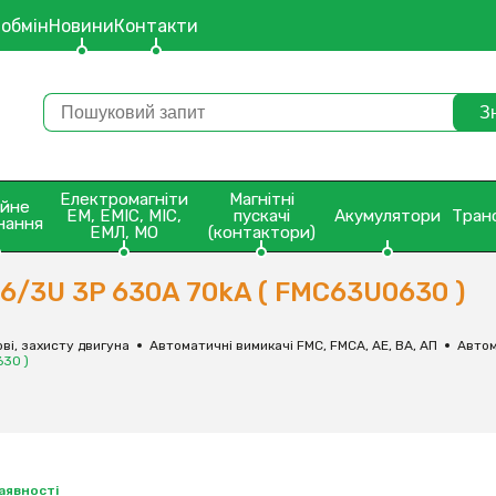
 обмін
Новини
Контакти
Електромагніти
Магнітні
ейне
ЕМ, ЕМІС, МІС,
пускачі
Акумулятори
Тран
нання
ЕМЛ, МО
(контактори)
/3U 3P 630A 70kA ( FMC63U0630 )
ві, захисту двигуна
Автоматичні вимикачі FMC, FMCA, АЕ, ВА, АП
Автом
30 )
наявності