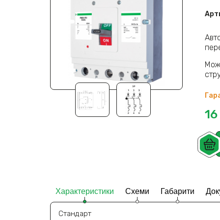
Арт
Авто
пере
Мож
стр
Гара
16
Характеристики
Схеми
Габарити
Док
Стандарт