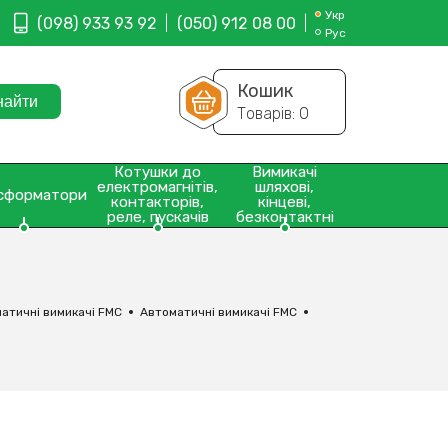
Укр
(098) 933 93 92
(050) 912 08 00
Рус
Кошик
Товарів:
0
Котушки до
Вимикачі
електромагнітів,
шляхові,
сформатори
контакторів,
кінцеві,
реле, пускачів
безконтактні
атичні вимикачі FMC
Автоматичні вимикачі FMC