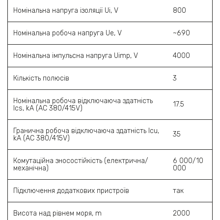
Номінальна напруга ізоляції Ui, V
800
Номінальна робоча напруга Ue, V
~690
Номінальна імпульсна напруга Uimp, V
4000
Кількість полюсів
3
Номінальна робоча відключаюча здатність
17.5
Ics, kA (AC 380/415V)
Гранична робоча відключаюча здатність Icu,
35
kA (AC 380/415V)
Комутаційна зносостійкість (електрична/
6 000/10
механічна)
000
Підключення додаткових пристроїв
так
Висота над рівнем моря, m
2000