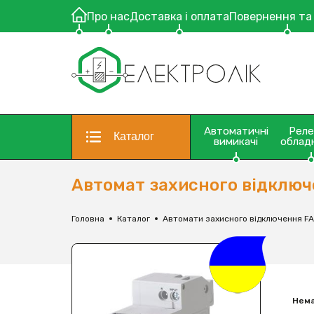
Про нас
Доставка і оплата
Повернення та
Автоматичні
Рел
Каталог
вимикачі
облад
Автомат захисного відключе
Головна
Каталог
Автомати захисного відключення F
Нема