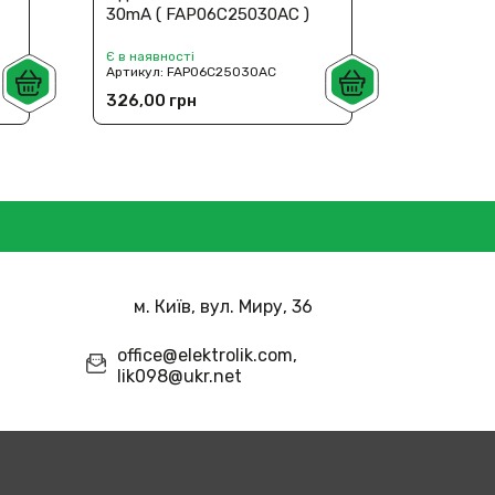
30mА ( FAP06C25030AC )
30mА ( 
Є в наявності
Є в наявн
Артикул:
FAP06C25030AC
Артикул:
326,00 грн
326,00 
м. Київ, вул. Миру, 36
office@elektrolik.com,
lik098@ukr.net