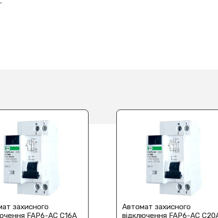
.
мат захисного
Автомат захисного
лючення FAP6-AC С16А
відключення FAP6-AC С20