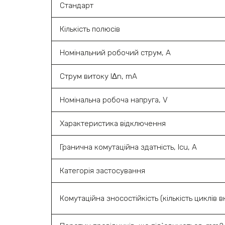
Стандарт
Кількість полюсів
Номінальний робочий струм, A
Струм витоку l‎Δn, mA
Номінальна робоча напруга, V
Характеристика відключення
Гранична комутаційна здатність, Icu, A
Категорія застосування
Комутаційна зносостійкість (кількість циклів вк