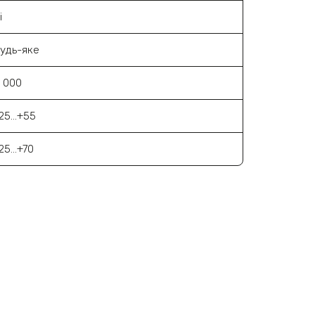
і
удь-яке
 000
25...+55
25...+70