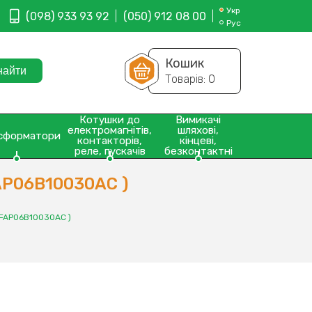
Укр
(098) 933 93 92
(050) 912 08 00
Рус
Кошик
Товарів:
0
Котушки до
Вимикачі
електромагнітів,
шляхові,
сформатори
контакторів,
кінцеві,
реле, пускачів
безконтактні
AP06B10030AC )
 FAP06B10030AC )