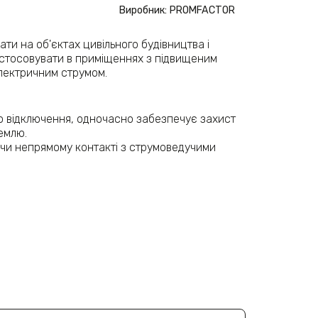
Виробник: PROMFACTOR
и на об'єктах цивільного будівництва і
астосовувати в приміщеннях з підвищеним
лектричним струмом.
го відключення, одночасно забезпечує захист
емлю.
чи непрямому контакті з струмоведучими