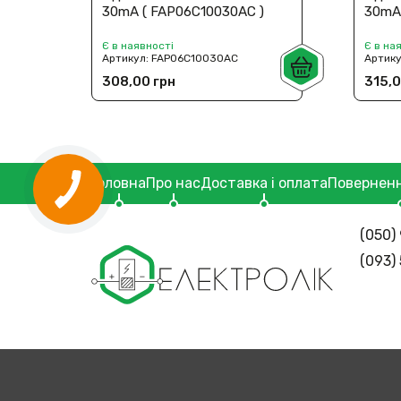
30mA ( FAP06C10030AC )
30mА
Є в наявності
Є в на
Артикул:
FAP06C10030AC
Артик
308,00 грн
315,0
Головна
Про нас
Доставка і оплата
Поверненн
(050) 
(093)