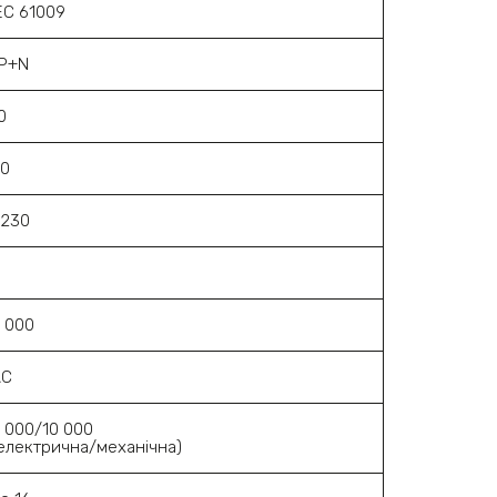
EC 61009
1P+N
0
30
~230
В
 000
AC
 000/10 000
електрична/механічна)