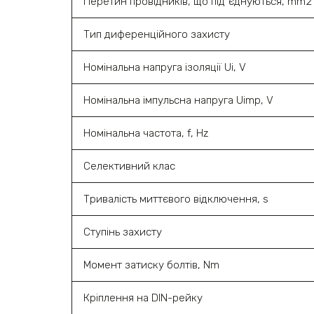
Перетин провідників, що під`єднуються, mm2
Тип диференційного захисту
Номінальна напруга ізоляції Ui, V
Номінальна імпульсна напруга Uimp, V
Номінальна частота, f, Hz
Селективний клас
Тривалість миттєвого відключення, s
Ступінь захисту
Момент затиску болтів, Nm
Кріплення на DIN-рейку