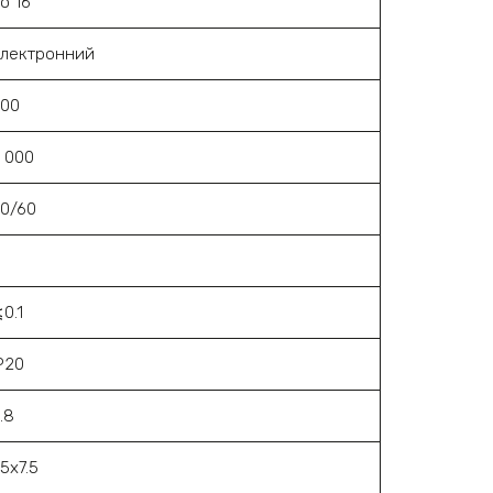
о 16
електронний
500
 000
0/60
3
0.1
P20
.8
5х7.5