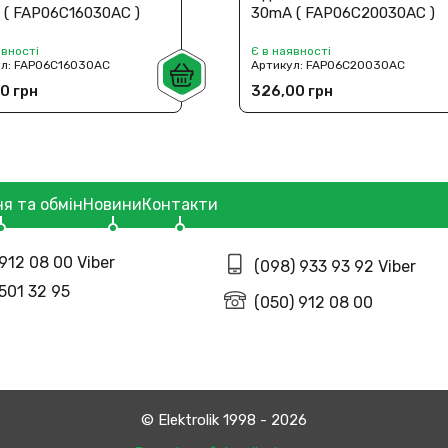
 ( FAP06C16030AC )
30mА ( FAP06C20030AC )
явності
Є в наявності
ул:
FAP06C16030AC
Артикул:
FAP06C20030AC
0 грн
326,00 грн
я та обмін
Новини
Контакти
912 08 00 Viber
(098) 933 93 92 Viber
 501 32 95
(050) 912 08 00
© Еlektrolik 1998 - 2026