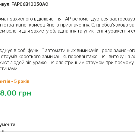
икул:
FAP06B10030AC
омат захисного відключення FAP рекомендується застосовуват
іністративно-комерційного призначення. Слід обов'язково з
нем вологи для захисту обладнання та уникнення ураження е
єднує в собі функції автоматичних вимикачів і реле захисно
д струмів короткого замикання, перевантаження і витоку на з
хист людей від ураження електричним струмом при прямому 
стинами.
нтія - 5 років
8,00
грн
ументи