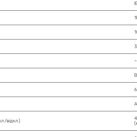
I
1
6
4
л./відкл.)
(