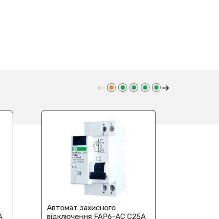
Автомат захисного
Автомат
А
відключення FAP6-AC С25А
відключ