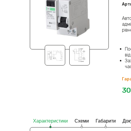
Арт
Авт
адм
рів
По
ві
За
ча
Гара
30
Характеристики
Схеми
Габарити
Док