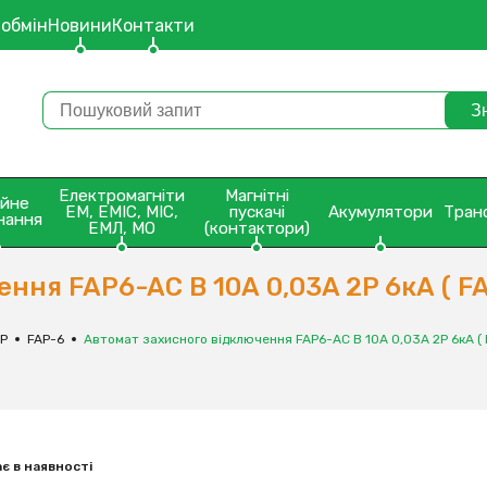
 обмін
Новини
Контакти
Електромагніти
Магнітні
ейне
ЕМ, ЕМІС, МІС,
пускачі
Акумулятори
Тран
нання
ЕМЛ, МО
(контактори)
ння FAP6-AC B 10А 0,03A 2P 6кА ( F
AP
FAP-6
Автомат захисного відключення FAP6-AC B 10А 0,03A 2P 6кА (
є в наявності