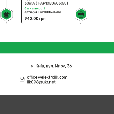
30mA ( FAP10B06030A )
100mA (
Є в наявності
Є в наявн
Артикул:
FAP10B06030A
Артикул:
942,00 грн
942,00 
м. Київ, вул. Миру, 36
office@elektrolik.com,
lik098@ukr.net