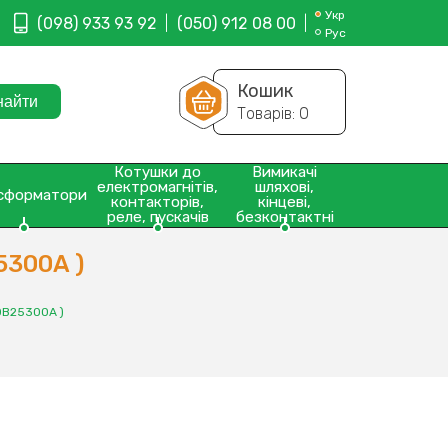
Укр
(098) 933 93 92
(050) 912 08 00
Рус
Кошик
Товарів:
0
Котушки до
Вимикачі
електромагнітів,
шляхові,
сформатори
контакторів,
кінцеві,
реле, пускачів
безконтактні
5300A )
0В25300A )