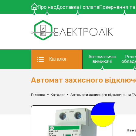
Про нас
Доставка і оплата
Повернення та
Автоматичні
Рел
Каталог
вимикачі
облад
Автомат захисного відключ
Головна
Каталог
Автомати захисного відключення F
Нема