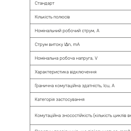
Стандарт
Кількість полюсів
Номінальний робочий струм, A
Струм витоку l‎Δn, mA
Номінальна робоча напруга, V
Характеристика відключення
Гранична комутаційна здатність, Icu, A
Категорія застосування
Комутаційна зносостійкість (кількість циклів вк