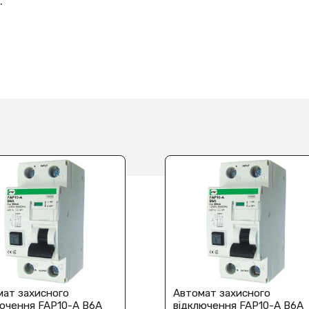
.
мат захисного
Автомат захисного
лючення FAP10-A В6A
відключення FAP10-A В6A