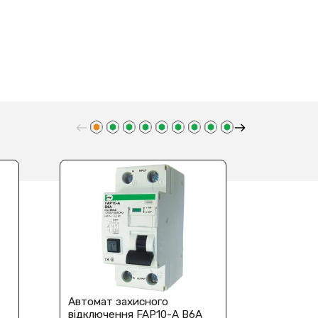
Автомат захисного
Автомат
відключення FAP10-A В6A
відключ