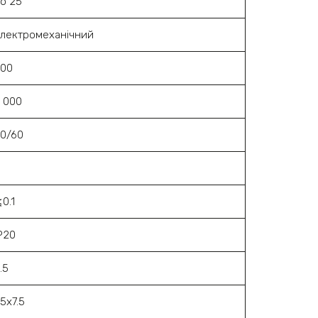
о 25
лектромеханічний
500
 000
0/60
3
0.1
P20
.5
5х7.5