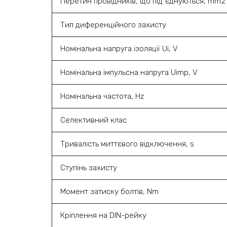
Перетин провідників, що під`єднуються, mm2
Тип диференційного захисту
Номінальна напруга ізоляції Ui, V
Номінальна імпульсна напруга Uimp, V
Номінальна частота, Hz
Селективний клас
Тривалість миттєвого відключення, s
Ступінь захисту
Момент затиску болтів, Nm
Кріплення на DIN-рейку