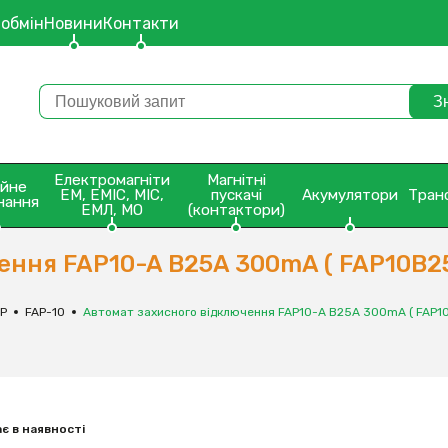
 обмін
Новини
Контакти
Електромагніти
Магнітні
ейне
ЕМ, ЕМІС, МІС,
пускачі
Акумулятори
Тран
нання
ЕМЛ, МО
(контактори)
ення FAP10-A В25A 300mA ( FAP10В2
AP
FAP-10
Автомат захисного відключення FAP10-A В25A 300mA ( FAP1
є в наявності