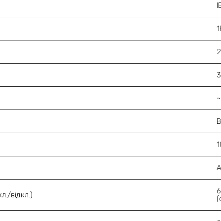
I
1
6
л./відкл.)
(