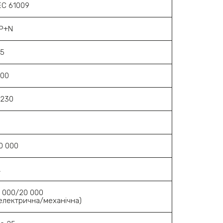
EC 61009
1P+N
25
300
~230
В
0 000
A
 000/20 000
електрична/механічна)