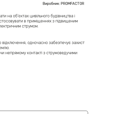
Виробник: PROMFACTOR
и на об'єктах цивільного будівництва і
астосовувати в приміщеннях з підвищеним
лектричним струмом.
го відключення, одночасно забезпечує захист
емлю.
чи непрямому контакті з струмоведучими