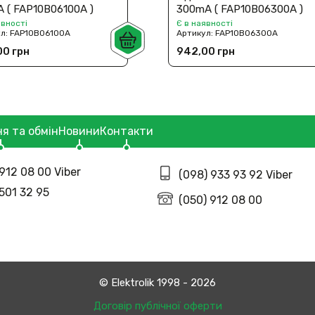
 ( FAP10B06100A )
300mA ( FAP10B06300A )
явності
Є в наявності
ул:
FAP10В06100A
Артикул:
FAP10В06300A
00 грн
942,00 грн
я та обмін
Новини
Контакти
912 08 00 Viber
(098) 933 93 92 Viber
 501 32 95
(050) 912 08 00
© Еlektrolik 1998 - 2026
Договір публічної оферти