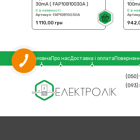
30mA ( FAP10В10030A )
100mA
Є в наявності
Є в на
Артикул:
FAP10В10030A
Артик
1 110,00 грн
942,
Головна
Про нас
Доставка і оплата
Поверненн
(050) 
(093)