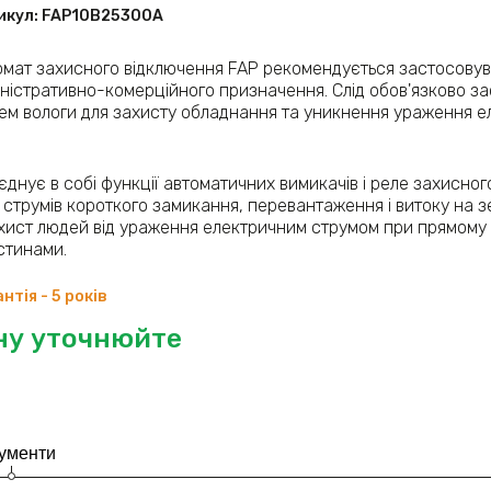
икул:
FAP10В25300A
омат захисного відключення FAP рекомендується застосовуват
іністративно-комерційного призначення. Слід обов'язково з
нем вологи для захисту обладнання та уникнення ураження е
єднує в собі функції автоматичних вимикачів і реле захисно
д струмів короткого замикання, перевантаження і витоку на з
хист людей від ураження електричним струмом при прямому 
стинами.
нтія - 5 років
ну уточнюйте
ументи