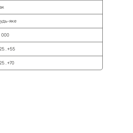
ак
удь-яке
 000
25...+55
25...+70