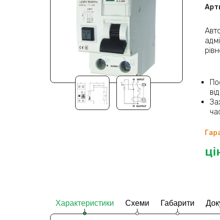
Арт
Авт
адм
рів
По
ві
За
ча
Гара
ці
Характеристики
Схеми
Габарити
Док