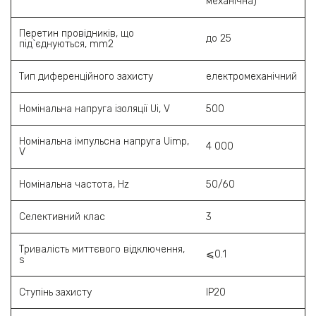
механічна)
Перетин провідників, що
до 25
під`єднуються, mm2
Тип диференційного захисту
електромеханічний
Номінальна напруга ізоляції Ui, V
500
Номінальна імпульсна напруга Uimp,
4 000
V
Номінальна частота, Hz
50/60
Селективний клас
3
Тривалість миттєвого відключення,
⩽0.1
s
Ступінь захисту
IP20