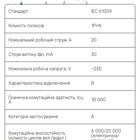
Стандарт
IEC 61009
Кількість полюсів
1P+N
Номінальний робочий струм, A
20
Струм витоку l‎Δn, mA
30
Номінальна робоча напруга, V
~230
Характеристика відключення
В
Гранична комутаційна здатність, Icu,
10 000
A
Категорія застосування
A
6 000/20 000
Комутаційна зносостійкість
(електрична/
(кількість циклів вкл./відкл.)